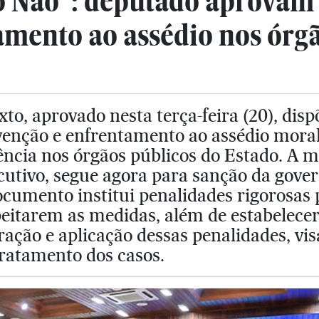
o Não": deputado aprovam
amento ao assédio nos órg
xto, aprovado nesta terça-feira (20), dis
enção e enfrentamento ao assédio moral
ência nos órgãos públicos do Estado. A m
cutivo, segue agora para sanção da gove
cumento institui penalidades rigorosas 
peitarem as medidas, além de estabelece
ação e aplicação dessas penalidades, vis
tratamento dos casos.