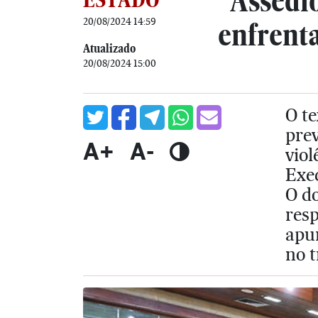
"Assédi
20/08/2024 14:59
enfrent
Atualizado
20/08/2024 15:00
O te
prev
A+
A-
viol
Exe
O do
res
apur
no 