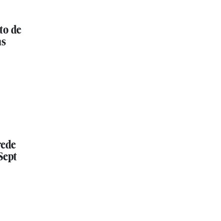
to de
as
rede
Sept