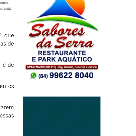
utivo,
s, além
", que
mas de
, é de
.
entos
itarem
dessas