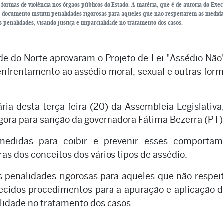
formas de violência nos órgãos públicos do Estado. A matéria, que é de autoria do Exec
 documento institui penalidades rigorosas para aqueles que não respeitarem as medida
 penalidades, visando justiça e imparcialidade no tratamento dos casos.
e do Norte aprovaram o Projeto de Lei "Assédio Não
nfrentamento ao assédio moral, sexual e outras for
.
ia desta terça-feira (20) da Assembleia Legislativa
gora para sanção da governadora Fátima Bezerra (PT)
edidas para coibir e prevenir esses comportam
ras dos conceitos dos vários tipos de assédio.
s penalidades rigorosas para aqueles que não respe
lecidos procedimentos para a apuração e aplicação 
alidade no tratamento dos casos.