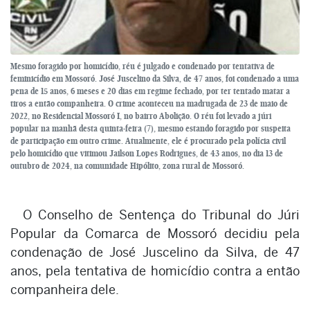
Mesmo foragido por homicídio, réu é julgado e condenado por tentativa de
feminicídio em Mossoró. José Juscelino da Silva, de 47 anos, foi condenado a uma
pena de 15 anos, 6 meses e 20 dias em regime fechado, por ter tentado matar a
tiros a então companheira. O crime aconteceu na madrugada de 23 de maio de
2022, no Residencial Mossoró I, no bairro Abolição. O réu foi levado a júri
popular na manhã desta quinta-feira (7), mesmo estando foragido por suspeita
de participação em outro crime. Atualmente, ele é procurado pela polícia civil
pelo homicídio que vitimou Jailson Lopes Rodrigues, de 43 anos, no dia 13 de
outubro de 2024, na comunidade Hipólito, zona rural de Mossoró.
O Conselho de Sentença do Tribunal do Júri
Popular da Comarca de Mossoró decidiu pela
condenação de José Juscelino da Silva, de 47
anos, pela tentativa de homicídio contra a então
companheira dele.