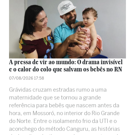
A pressa de vir ao mundo: O drama invisível
e o calor do colo que salvam os bebês no RN
07/08/2026 17:58
Grávidas cruzam estradas rumo a uma
maternidade que se tornou a grande
referência para bebês que nascem antes da
hora, em Mossoró, no interior do Rio Grande
do Norte. Entre o isolamento frio da UTI e o
aconchego do método Canguru, as histórias