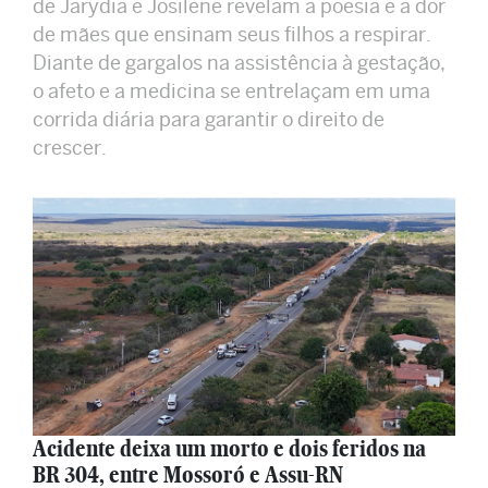
de Jarydia e Josilene revelam a poesia e a dor
de mães que ensinam seus filhos a respirar.
Diante de gargalos na assistência à gestação,
o afeto e a medicina se entrelaçam em uma
corrida diária para garantir o direito de
crescer.
Acidente deixa um morto e dois feridos na
BR 304, entre Mossoró e Assu-RN