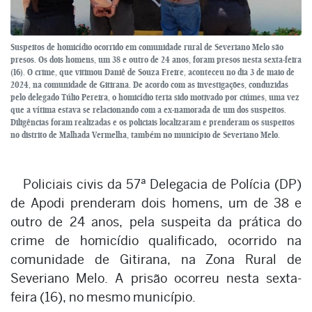
Suspeitos de homicídio ocorrido em comunidade rural de Severiano Melo são
presos. Os dois homens, um 38 e outro de 24 anos, foram presos nesta sexta-feira
(16). O crime, que vitimou Daniê de Souza Freire, aconteceu no dia 3 de maio de
2024, na comunidade de Gitirana. De acordo com as investigações, conduzidas
pelo delegado Túlio Pereira, o homicídio teria sido motivado por ciúmes, uma vez
que a vítima estava se relacionando com a ex-namorada de um dos suspeitos.
Diligências foram realizadas e os policiais localizaram e prenderam os suspeitos
no distrito de Malhada Vermelha, também no município de Severiano Melo.
Policiais civis da 57ª Delegacia de Polícia (DP)
de Apodi prenderam dois homens, um de 38 e
outro de 24 anos, pela suspeita da prática do
crime de homicídio qualificado, ocorrido na
comunidade de Gitirana, na Zona Rural de
Severiano Melo. A prisão ocorreu nesta sexta-
feira (16), no mesmo município.