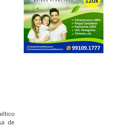
nético
sa de