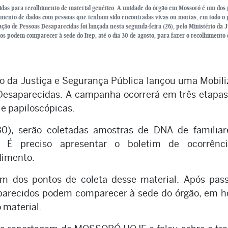
cidas para recolhimento de material genético. A unidade do órgão em Mossoró é um dos
uzamento de dados com pessoas que tenham sido encontradas vivas ou mortas, em todo o p
ação de Pessoas Desaparecidas foi lançada nesta segunda-feira (26), pelo Ministério da J
s podem comparecer à sede do Itep, até o dia 30 de agosto, para fazer o recolhimento 
rio da Justiça e Segurança Pública lançou uma Mobil
 Desaparecidas. A campanha ocorrerá em três etapas
 e papiloscópicas.
(30), serão coletadas amostras de DNA de familia
. É preciso apresentar o boletim de ocorrênc
dimento.
m dos pontos de coleta desse material. Após pas
parecidos podem comparecer à sede do órgão, em ho
 material.