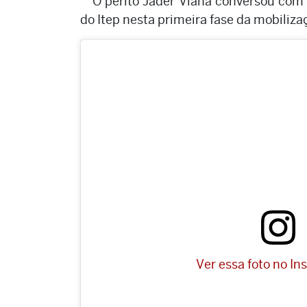
O perito Jader Viana conversou com
do Itep nesta primeira fase da mobiliz
Ver essa foto no I