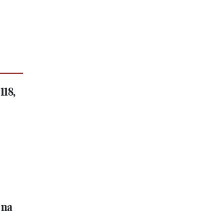
118,
 na