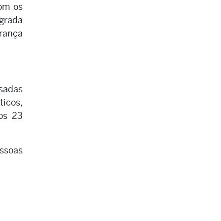
com os
egrada
urança
isadas
ticos,
os 23
essoas