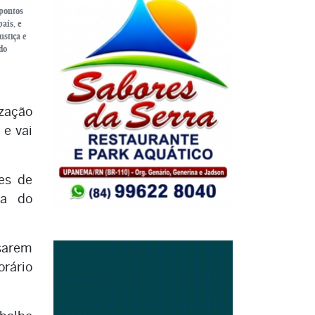
 pontos
aís, e
ustiça e
do
ização
 e vai
res de
ia do
sarem
rário