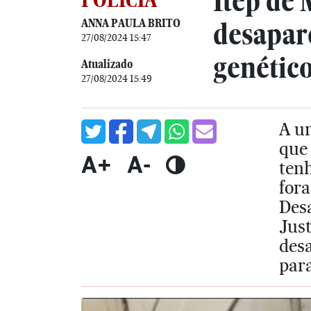
Itep de 
ANNA PAULA BRITO
desapar
27/08/2024 15:47
genétic
Atualizado
27/08/2024 15:49
A u
que 
A+
A-
tenh
fora
Desa
Just
desa
para