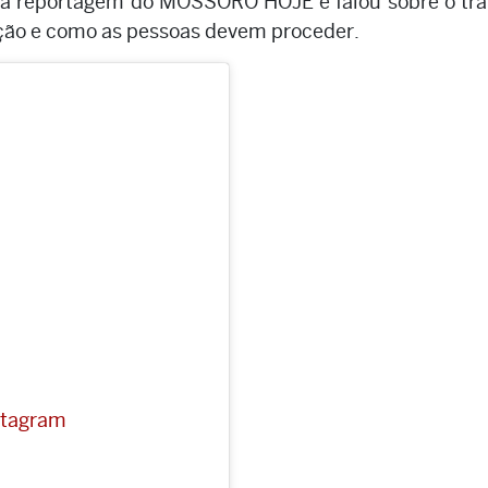
 a reportagem do MOSSORÓ HOJE e falou sobre o tr
ação e como as pessoas devem proceder.
nstagram