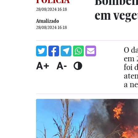
Bombeir
28/08/2024 16:18
em vege
Atualizado
28/08/2024 16:18
O d
em 
A+
A-
foi 
ate
a ne