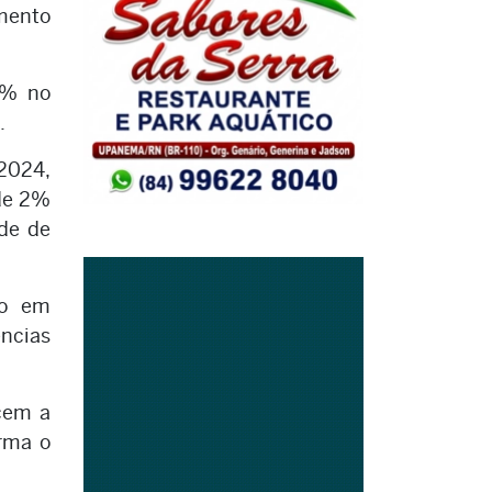
mento
9% no
.
 2024,
 de 2%
ade de
io em
ncias
ecem a
irma o