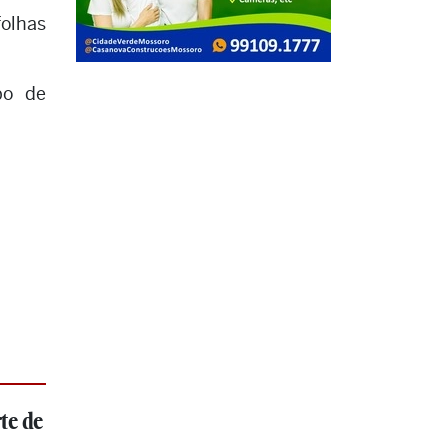
folhas
po de
te de