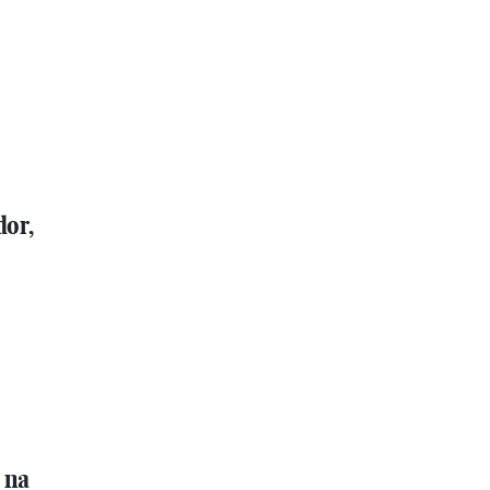
dor,
 na