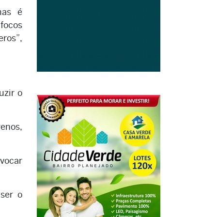
mas é
 focos
ros”,
uzir o
renos,
ovocar
ser o