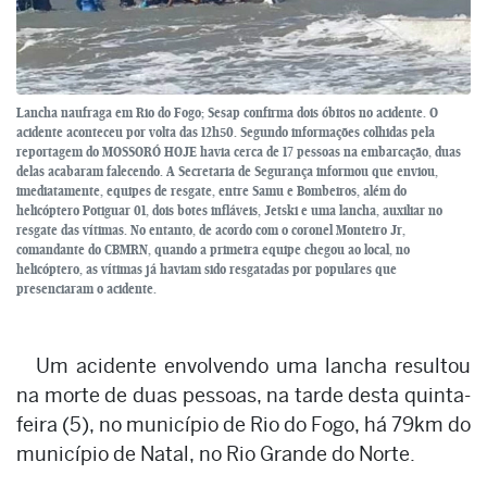
Lancha naufraga em Rio do Fogo; Sesap confirma dois óbitos no acidente. O
acidente aconteceu por volta das 12h50. Segundo informações colhidas pela
reportagem do MOSSORÓ HOJE havia cerca de 17 pessoas na embarcação, duas
delas acabaram falecendo. A Secretaria de Segurança informou que enviou,
imediatamente, equipes de resgate, entre Samu e Bombeiros, além do
helicóptero Potiguar 01, dois botes infláveis, Jetski e uma lancha, auxiliar no
resgate das vítimas. No entanto, de acordo com o coronel Monteiro Jr,
comandante do CBMRN, quando a primeira equipe chegou ao local, no
helicóptero, as vítimas já haviam sido resgatadas por populares que
presenciaram o acidente.
Um acidente envolvendo uma lancha resultou
na morte de duas pessoas, na tarde desta quinta-
feira (5), no município de Rio do Fogo, há 79km do
município de Natal, no Rio Grande do Norte.