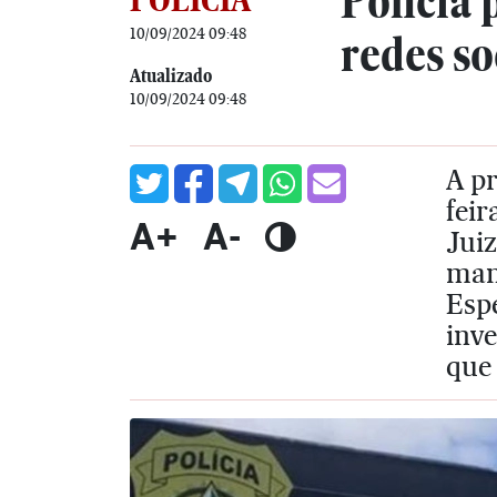
Polícia 
10/09/2024 09:48
redes so
Atualizado
10/09/2024 09:48
A p
feir
A+
A-
Jui
mand
Esp
inv
que