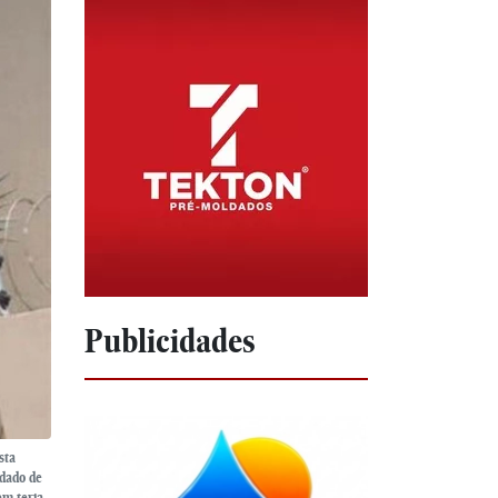
Publicidades
sta
ndado de
em teria