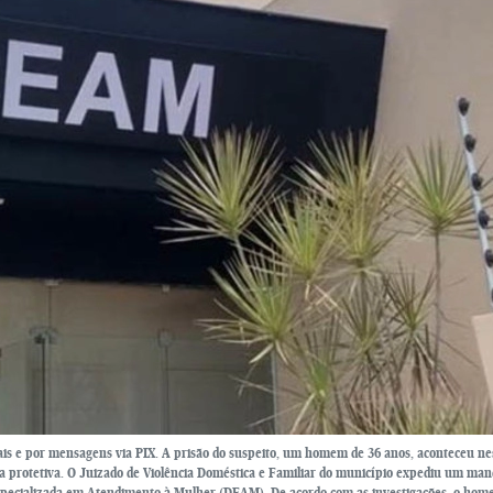
iais e por mensagens via PIX. A prisão do suspeito, um homem de 36 anos, aconteceu ne
a protetiva. O Juizado de Violência Doméstica e Familiar do município expediu um ma
Especializada em Atendimento à Mulher (DEAM). De acordo com as investigações, o hom