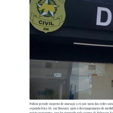
Polícia prende suspeito de ameaçar a ex por meio das redes soc
segunda-feira (9), em Mossoró, após o descumprimeiro de medid
prisão preventiva, que foi cumprido pela equipe da Delegacia 