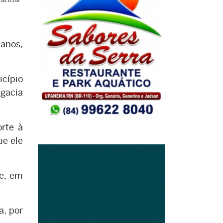
anos,
icípio
gacia
rte à
ue ele
 e, em
a, por