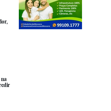
dor,
 na
redir