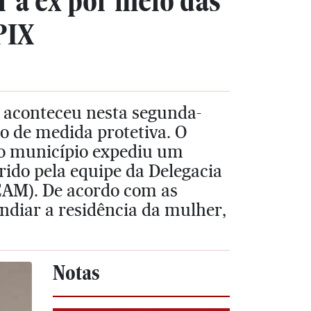
r a ex por meio das
PIX
 aconteceu nesta segunda-
o de medida protetiva. O
do município expediu um
ido pela equipe da Delegacia
EAM). De acordo com as
ndiar a residência da mulher,
Notas