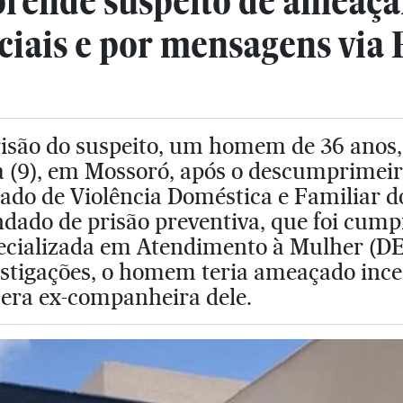
prende suspeito de ameaça
ciais e por mensagens via 
risão do suspeito, um homem de 36 anos,
a (9), em Mossoró, após o descumprimeir
zado de Violência Doméstica e Familiar 
ado de prisão preventiva, que foi cumpr
ecializada em Atendimento à Mulher (D
estigações, o homem teria ameaçado ince
 era ex-companheira dele.