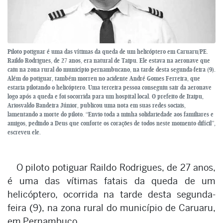
Piloto potiguar é uma das vítimas da queda de um helicóptero em Caruaru/PE.
Raildo Rodrigues, de 27 anos, era natural de Taipu. Ele estava na aeronave que
caiu na zona rural do município pernambucano, na tarde desta segunda-feira (9).
Além do potiguar, também morreu no acidente André Gomes Ferreira, que
estaria pilotando o helicóptero. Uma terceira pessoa conseguiu sair da aeronave
logo após a queda e foi socorrida para um hospital local. O prefeito de Itaipu,
Ariosvaldo Bandeira Júnior, publicou uma nota em suas redes sociais,
lamentando a morte do piloto. “Envio toda a minha solidariedade aos familiares e
amigos, pedindo a Deus que conforte os corações de todos neste momento difícil”,
escreveu ele.
O piloto potiguar Raildo Rodrigues, de 27 anos,
é uma das vítimas fatais da queda de um
helicóptero, ocorrida na tarde desta segunda-
feira (9), na zona rural do município de Caruaru,
em Pernambuco.