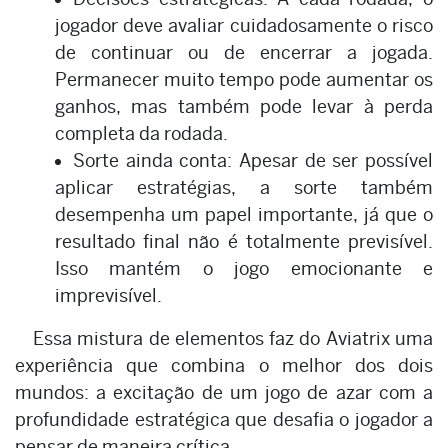
jogador deve avaliar cuidadosamente o risco
de continuar ou de encerrar a jogada.
Permanecer muito tempo pode aumentar os
ganhos, mas também pode levar à perda
completa da rodada.
Sorte ainda conta: Apesar de ser possível
aplicar estratégias, a sorte também
desempenha um papel importante, já que o
resultado final não é totalmente previsível.
Isso mantém o jogo emocionante e
imprevisível.
Essa mistura de elementos faz do Aviatrix uma
experiência que combina o melhor dos dois
mundos: a excitação de um jogo de azar com a
profundidade estratégica que desafia o jogador a
pensar de maneira crítica.