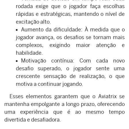
rodada exige que o jogador faça escolhas
rápidas e estratégicas, mantendo o nível de
excitação alto.
Aumento da dificuldade: À medida que o
jogador avança, os desafios se tornam mais
complexos, exigindo maior atenção e
habilidade.
Motivação contínua: Com cada novo
desafio superado, o jogador sente uma
crescente sensação de realização, o que
motiva a continuar jogando.
Esses elementos garantem que o Aviatrix se
mantenha empolgante a longo prazo, oferecendo
uma experiência que é ao mesmo tempo
divertida e desafiadora.