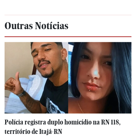
Outras Notícias
Polícia registra duplo homicídio na RN 118,
território de Itajá-RN