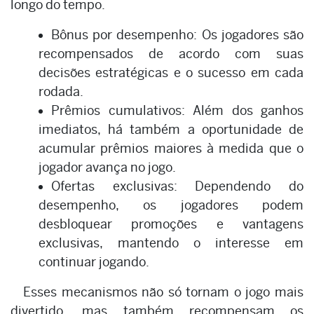
longo do tempo.
Bônus por desempenho: Os jogadores são
recompensados de acordo com suas
decisões estratégicas e o sucesso em cada
rodada.
Prêmios cumulativos: Além dos ganhos
imediatos, há também a oportunidade de
acumular prêmios maiores à medida que o
jogador avança no jogo.
Ofertas exclusivas: Dependendo do
desempenho, os jogadores podem
desbloquear promoções e vantagens
exclusivas, mantendo o interesse em
continuar jogando.
Esses mecanismos não só tornam o jogo mais
divertido, mas também recompensam os