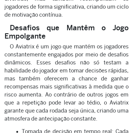
jogadores de forma significativa, criando um ciclo
de motivação contínua.
Desafios que Mantêm o Jogo
Empolgante
O Aviatrix é um jogo que mantém os jogadores
constantemente engajados por meio de desafios
dinâmicos. Esses desafios não só testam a
habilidade do jogador em tomar decisões rápidas,
mas também oferecem a chance de ganhar
recompensas mais significativas à medida que o
risco aumenta. Ao contrário de outros jogos em
que a repetição pode levar ao tédio, o Aviatrix
garante que cada rodada seja única, criando uma
atmosfera de antecipação constante.
Tomada de decisão em tempo real: Cada