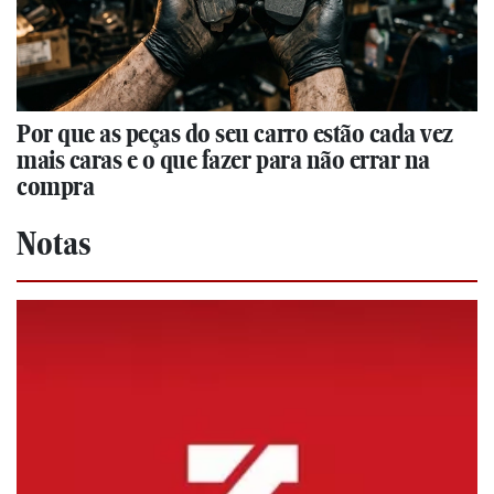
Por que as peças do seu carro estão cada vez
mais caras e o que fazer para não errar na
compra
Notas