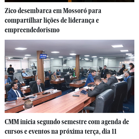
Zico desembarca em Mossoró para
compartilhar lições de liderança e
empreendedorismo
CMM inicia segundo semestre com agenda de
cursos e eventos na próxima terça, dia 11