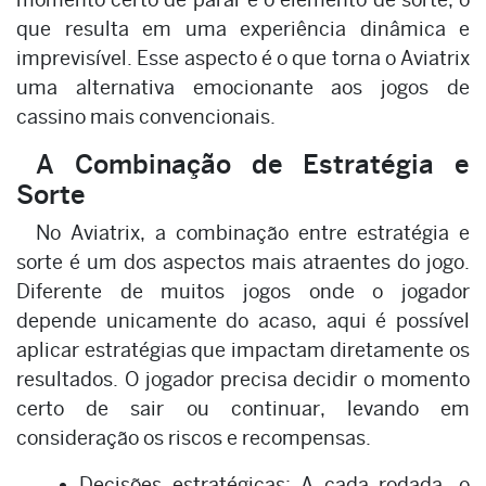
que resulta em uma experiência dinâmica e
imprevisível. Esse aspecto é o que torna o Aviatrix
uma alternativa emocionante aos jogos de
cassino mais convencionais.
A Combinação de Estratégia e
Sorte
No Aviatrix, a combinação entre estratégia e
sorte é um dos aspectos mais atraentes do jogo.
Diferente de muitos jogos onde o jogador
depende unicamente do acaso, aqui é possível
aplicar estratégias que impactam diretamente os
resultados. O jogador precisa decidir o momento
certo de sair ou continuar, levando em
consideração os riscos e recompensas.
Decisões estratégicas: A cada rodada, o