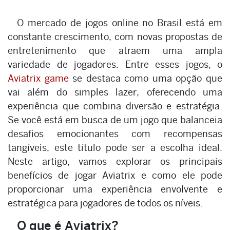
O mercado de jogos online no Brasil está em
constante crescimento, com novas propostas de
entretenimento que atraem uma ampla
variedade de jogadores. Entre esses jogos, o
Aviatrix game
se destaca como uma opção que
vai além do simples lazer, oferecendo uma
experiência que combina diversão e estratégia.
Se você está em busca de um jogo que balanceia
desafios emocionantes com recompensas
tangíveis, este título pode ser a escolha ideal.
Neste artigo, vamos explorar os principais
benefícios de jogar Aviatrix e como ele pode
proporcionar uma experiência envolvente e
estratégica para jogadores de todos os níveis.
O que é Aviatrix?