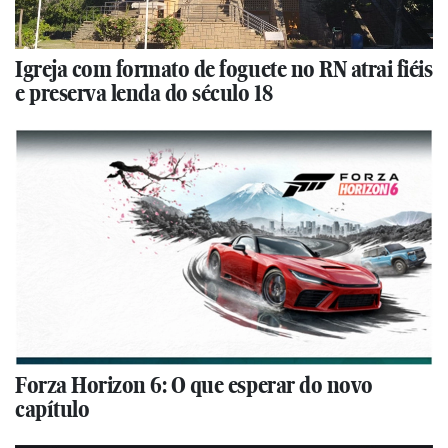
Igreja com formato de foguete no RN atrai fiéis
e preserva lenda do século 18
Forza Horizon 6: O que esperar do novo
capítulo