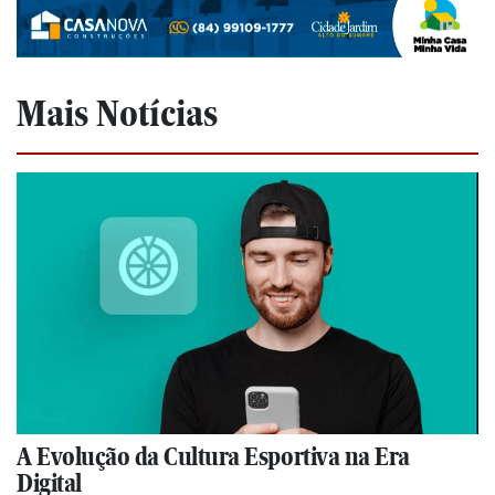
Mais Notícias
A Evolução da Cultura Esportiva na Era
Digital