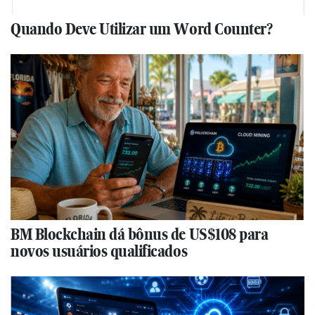
Quando Deve Utilizar um Word Counter?
BM Blockchain dá bônus de US$108 para
novos usuários qualificados