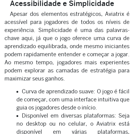
Acessibilidade e Simplicidade
Apesar dos elementos estratégicos, Aviatrix é
acessível para jogadores de todos os níveis de
experiência. Simplicidade é uma das palavras-
chave aqui, já que o jogo oferece uma curva de
aprendizado equilibrada, onde mesmo iniciantes
podem rapidamente entender e começar a jogar.
Ao mesmo tempo, jogadores mais experientes
podem explorar as camadas de estratégia para
maximizar seus ganhos.
Curva de aprendizado suave: O jogo é fácil
de começar, com uma interface intuitiva que
guia os jogadores desde o início.
Disponível em diversas plataformas: Seja
no desktop ou no celular, o Aviatrix está
disponível em várias plataformas,