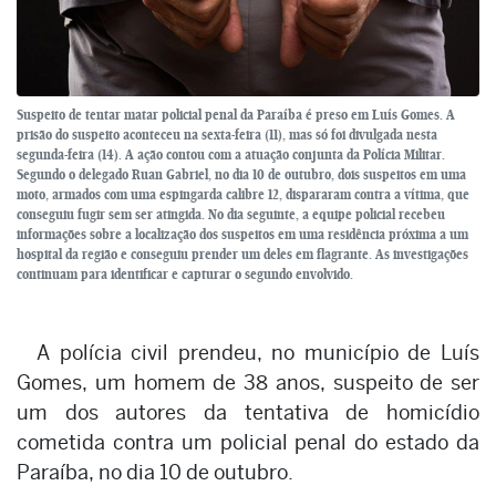
Suspeito de tentar matar policial penal da Paraíba é preso em Luís Gomes. A
prisão do suspeito aconteceu na sexta-feira (11), mas só foi divulgada nesta
segunda-feira (14). A ação contou com a atuação conjunta da Polícia Militar.
Segundo o delegado Ruan Gabriel, no dia 10 de outubro, dois suspeitos em uma
moto, armados com uma espingarda calibre 12, dispararam contra a vítima, que
conseguiu fugir sem ser atingida. No dia seguinte, a equipe policial recebeu
informações sobre a localização dos suspeitos em uma residência próxima a um
hospital da região e conseguiu prender um deles em flagrante. As investigações
continuam para identificar e capturar o segundo envolvido.
A polícia civil prendeu, no município de Luís
Gomes, um homem de 38 anos, suspeito de ser
um dos autores da tentativa de homicídio
cometida contra um policial penal do estado da
Paraíba, no dia 10 de outubro.