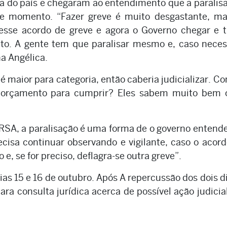
ra do país e chegaram ao entendimento que a paralis
te momento. “Fazer greve é muito desgastante, ma
sse acordo de greve e agora o Governo chegar e t
o. A gente tem que paralisar mesmo e, caso neces
na Angélica.
 é maior para categoria, então caberia judicializar. C
 orçamento para cumprir? Eles sabem muito bem 
RSA, a paralisação é uma forma de o governo entend
ecisa continuar observando e vigilante, caso o acor
e, se for preciso, deflagra-se outra greve”.
ias 15 e 16 de outubro. Após A repercussão dos dois d
ara consulta jurídica acerca de possível ação judicia