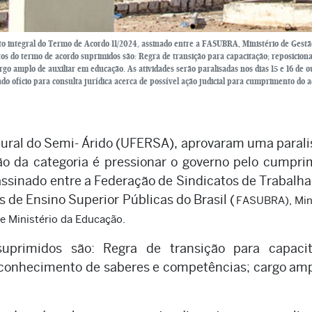
o integral do Termo de Acordo 11/2024, assinado entre a FASUBRA, Ministério de Gestã
tos do termo de acordo suprimidos são: Regra de transição para capacitação; reposicio
o amplo de auxiliar em educação. As atividades serão paralisadas nos dias 15 e 16 de o
do ofício para consulta jurídica acerca de possível ação judicial para cumprimento do 
Rural do Semi- Árido (UFERSA), aprovaram uma paral
ção da categoria é pressionar o governo pelo cumpr
assinado entre a Federação de Sindicatos de Trabalh
 de Ensino Superior Públicas do Brasil (
FASUBRA), Mini
e Ministério da Educação.
primidos são: Regra de transição para capacit
conhecimento de saberes e competências; cargo am