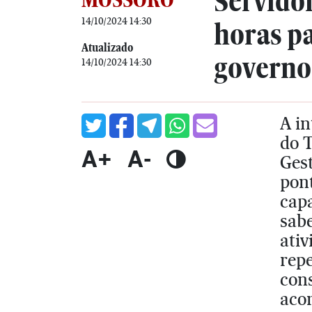
Servido
14/10/2024 14:30
horas p
Atualizado
governo
14/10/2024 14:30
A in
do 
A+
A-
Gest
pon
cap
sab
ativ
repe
cons
acor