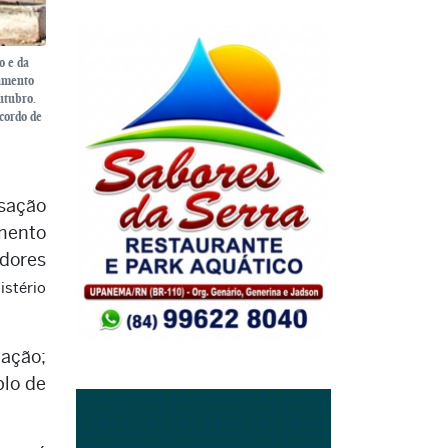
o e da
namento
utubro.
acordo de
isação
imento
adores
stério
ação;
plo de