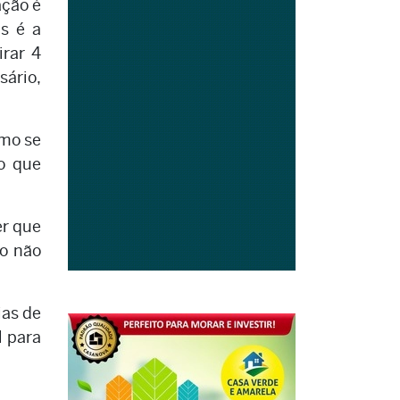
ação é
s é a
irar 4
sário,
omo se
o que
er que
do não
ias de
l para