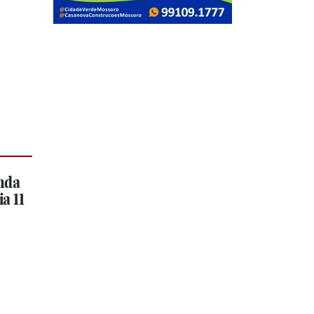
nda
a 11