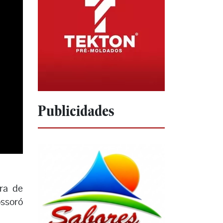
Publicidades
ra de
ossoró