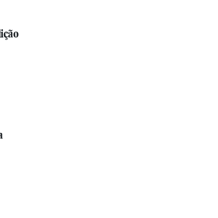
ição
a