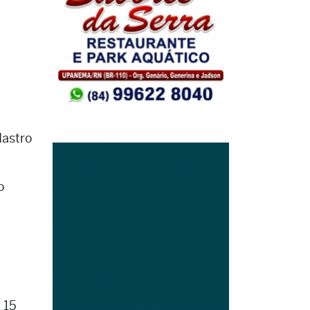
dastro
o
 15