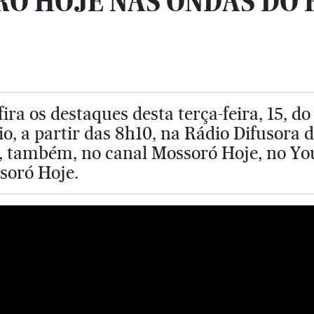
Ó HOJE NAS ONDAS DO RÁ
ira os destaques desta terça-feira, 15, 
io, a partir das 8h10, na Rádio Difusor
, também, no canal Mossoró Hoje, no You
soró Hoje.