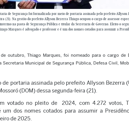
ria de Segurança foi formalizada por meio de portaria assinada pelo prefeito Allyson
ra (21). Na gestão do prefeito Allyson Bezerra Thiago ocupou o cargo de assessor especi
 interino na pasta de Segurança Pública e titular da Secretaria de Governo. Eleito o seg
Thiago Marques é advogado e professor e é um dos nomes cotados para assumir a Presid
 de outubro, Thiago Marques, foi nomeado para o cargo de D
 Secretaria Municipal de Segurança Pública, Defesa Civil, Mob
de portaria assinada pelo prefeito Allyson Bezerra 
e Mossoró (DOM) dessa segunda-feira (21).
em votado no pleito de 2024, com 4.272 votos, T
 um dos nomes cotados para assumir a Presidênc
neiro de 2025.