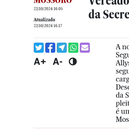
Vereado
22/10/2024 16:05
da Secr
Atualizado
22/10/2024 16:17
A n
Segu
A+
A-
Ally
segu
carg
Dese
da S
plei
é u
Moss