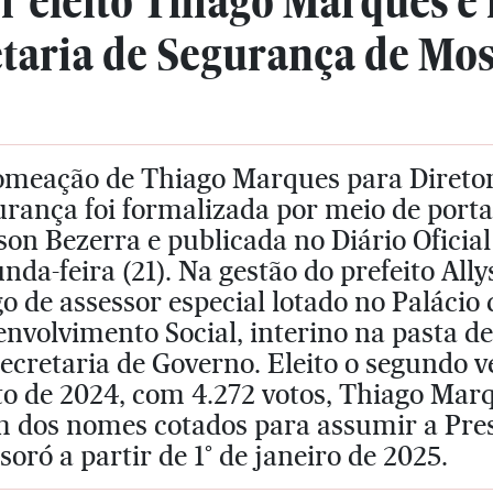
r eleito Thiago Marques é
etaria de Segurança de Mo
omeação de Thiago Marques para Diretor 
rança foi formalizada por meio de portar
son Bezerra e publicada no Diário Ofici
nda-feira (21). Na gestão do prefeito Al
o de assessor especial lotado no Palácio 
nvolvimento Social, interino na pasta de
ecretaria de Governo. Eleito o segundo 
to de 2024, com 4.272 votos, Thiago Mar
m dos nomes cotados para assumir a Pre
oró a partir de 1° de janeiro de 2025.