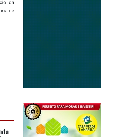
cio da
aria de
nda