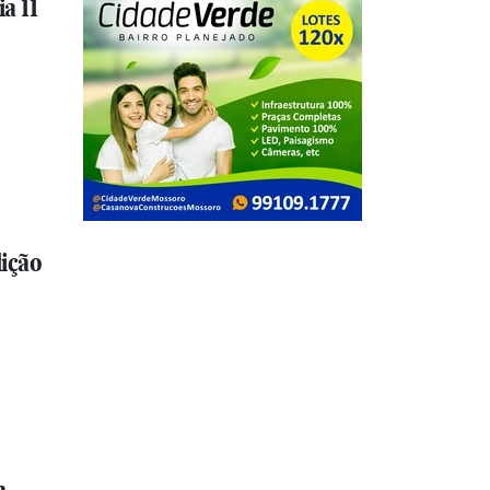
a 11
ição