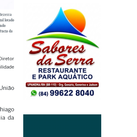
 Bezerra
al lotado
undo
ência da
iretor
ilidade
(União
hiago
ia da