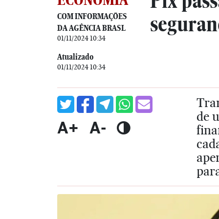
Pix pass
COM INFORMAÇÕES
seguran
DA AGÊNCIA BRASL
01/11/2024 10:34
Atualizado
01/11/2024 10:34
Tran
de 
A+
A-
fina
cada
ape
para