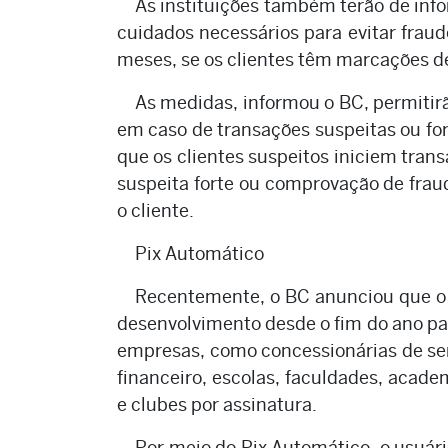
As instituições também terão de info
cuidados necessários para evitar fraud
meses, se os clientes têm marcações d
As medidas, informou o BC, permitirã
em caso de transações suspeitas ou for
que os clientes suspeitos iniciem tran
suspeita forte ou comprovação de frau
o cliente.
Pix Automático
Recentemente, o BC anunciou que o 
desenvolvimento desde o fim do ano pas
empresas, como concessionárias de serv
financeiro, escolas, faculdades, acade
e clubes por assinatura.
Por meio do Pix Automático, o usuári