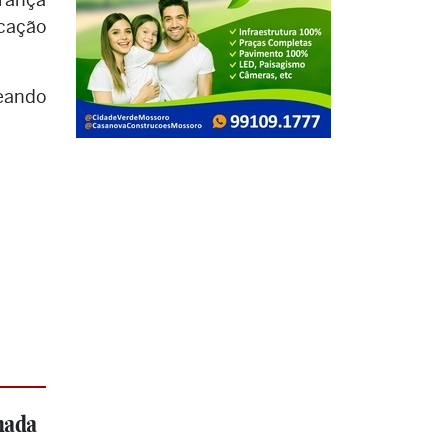
cação
teando
omada