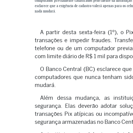
computador previamente cadastrados pelo cliente da instituição f
esclarece que a exigência de cadastro valerá apenas para os cel
nada mudará.
A partir desta sexta-feira (1º), o P
transações e impedir fraudes. Transf
telefone ou de um computador previam
com limite diário de R$ 1 mil para disp
O Banco Central (BC) esclarece que 
computadores que nunca tenham sido u
mudará.
Além dessa mudança, as instituiç
segurança. Elas deverão adotar solu
transações Pix atípicas ou incompatív
segurança armazenadas no Banco Cent