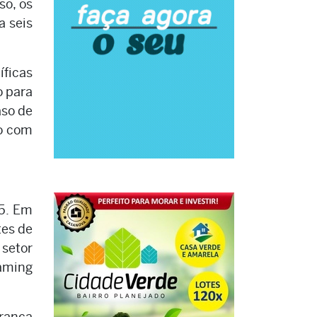
so, os
a seis
íficas
o para
aso de
to com
25. Em
tes de
 setor
eaming
brança