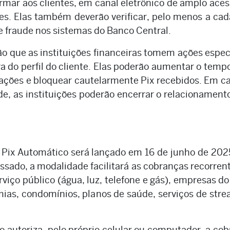
rmar aos clientes, em canal eletrônico de amplo aces
es. Elas também deverão verificar, pelo menos a cad
e fraude nos sistemas do Banco Central.
o que as instituições financeiras tomem ações espec
a do perfil do cliente. Elas poderão aumentar o temp
sações e bloquear cautelarmente Pix recebidos. Em c
de, as instituições poderão encerrar o relacionamen
Pix Automático será lançado em 16 de junho de 20
sado, a modalidade facilitará as cobranças recorren
iço público (água, luz, telefone e gás), empresas do
mias, condomínios, planos de saúde, serviços de str
o autoriza, pelo próprio celular ou computador, a co