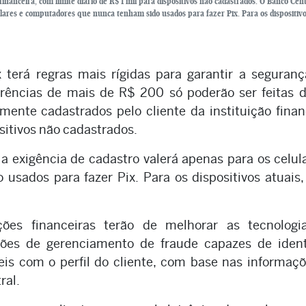
inanceira, com limite diário de R$ 1 mil para dispositivos não cadastrados. O Banco Cent
ulares e computadores que nunca tenham sido usados para fazer Pix. Para os dispositivo
ix terá regras mais rígidas para garantir a seguran
erências de mais de R$ 200 só poderão ser feitas
ente cadastrados pelo cliente da instituição finan
ositivos não cadastrados.
a exigência de cadastro valerá apenas para os celul
sados para fazer Pix. Para os dispositivos atuais
ões financeiras terão de melhorar as tecnologi
ções de gerenciamento de fraude capazes de identi
eis com o perfil do cliente, com base nas informaç
ral.