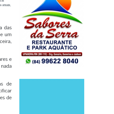
ral
s atuais,
ça das
 de um
ceira,
ares e
, nada
as de
ficar
ões de