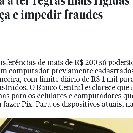
a a ter regras mais rígidas
ça e impedir fraudes
sferências de mais de R$ 200 só poderão
um computador previamente cadastrados p
nceira, com limite diário de R$ 1 mil par
strados. O Banco Central esclarece que a
nas para os celulares e computadores q
 fazer Pix. Para os dispositivos atuais, 