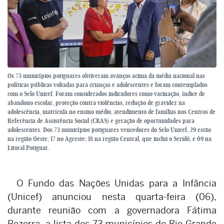
Os 73 municípios potiguares obtiveram avanços acima da média nacional nas
políticas públicas voltadas para crianças e adolescentes e foram contemplados
com o Selo Unicef. Foram considerados indicadores como vacinação, índice de
abandono escolar, proteção contra violências, redução de gravidez na
adolescência, matrícula no ensino médio, atendimento de famílias nos Centros de
Referência de Assistência Social (CRAS) e geração de oportunidades para
adolescentes. Dos 73 municípios potiguares vencedores do Selo Unicef, 29 estão
na região Oeste; 17 no Agreste; 18 na região Central, que inclui o Seridó, e 09 na
Litoral Potiguar.
O Fundo das Nações Unidas para a Infância
(Unicef) anunciou nesta quarta-feira (06),
durante reunião com a governadora Fátima
Bezerra, a lista dos 73 municípios do Rio Grande