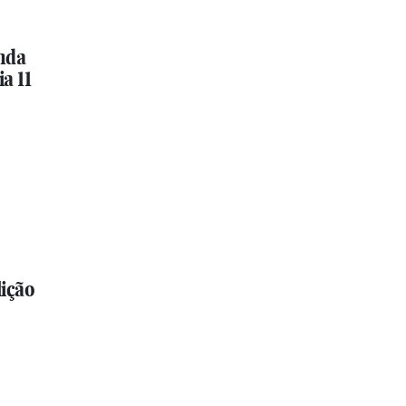
nda
a 11
ição