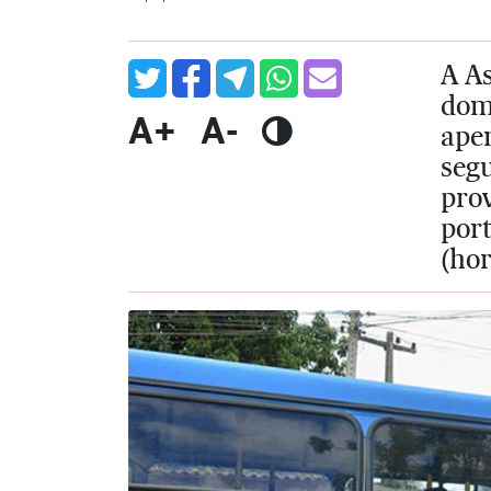
A A
domi
A+
A-
ape
seg
pro
por
(hor