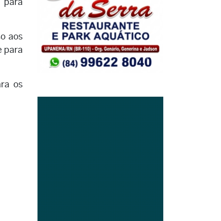
o para
so aos
e para
ara os