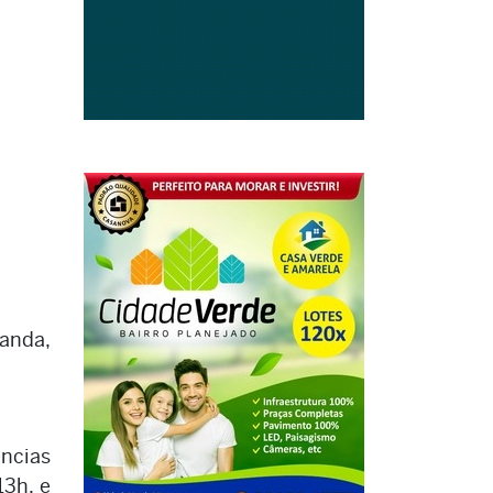
anda,
ências
13h, e