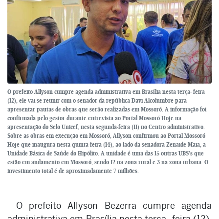
O prefeito Allyson cumpre agenda administrativa em Brasília nesta terça- feira
(12), ele vai se reunir com o senador da república Davi Alcolumbre para
apresentar pautas de obras que serão realizadas em Mossoró. A informação foi
confirmada pelo gestor durante entrevista ao Portal Mossoró Hoje na
apresentação do Selo Unicef, nesta segunda-feira (11) no Centro administrativo.
Sobre as obras em execução em Mossoró, Allyson confirmou ao Portal Mossoró
Hoje que inaugura nesta quinta-feira (14), ao lado da senadora Zenaide Maia, a
Unidade Básica de Saúde do Hipólito. A unidade é uma das 15 outras UBS's que
estão em andamento em Mossoró, sendo 12 na zona rural e 3 na zona urbana. O
investimento total é de aproximadamente 7 milhões.
O prefeito Allyson Bezerra cumpre agenda
administrativa em Brasília nesta terça- feira (12),