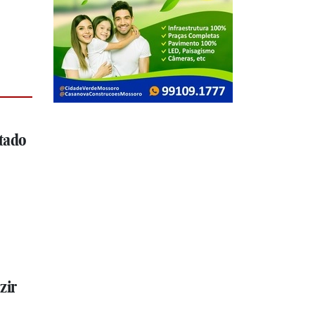
tado
zir