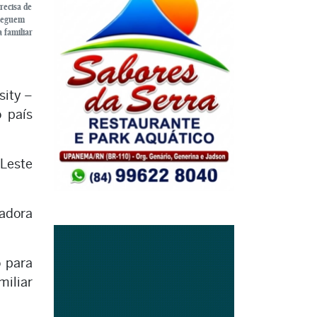
recisa de
 seguem
 familiar
sity –
 país
 Leste
nadora
 para
miliar