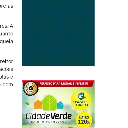
bre as
res. A
uanto
quela
reitor
ações
olas e
do com