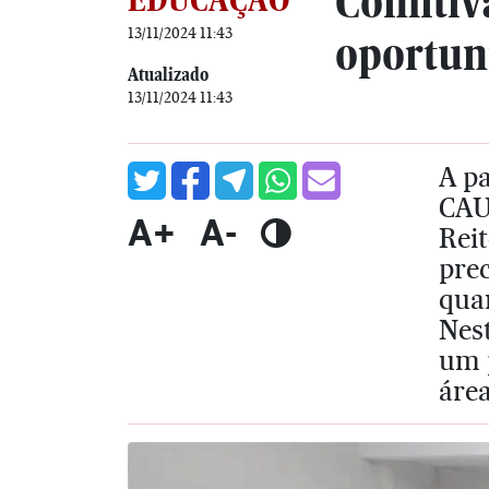
Comitiva
13/11/2024 11:43
oportuni
Atualizado
13/11/2024 11:43
A pa
CAU
A+
A-
Reit
prec
qua
Nest
um 
área