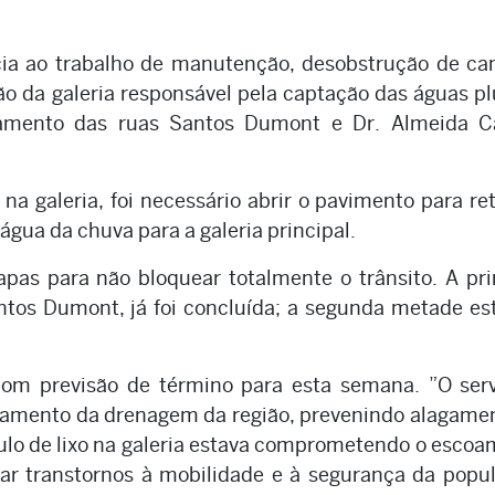
ia ao trabalho de manutenção, desobstrução de ca
ção da galeria responsável pela captação das águas pl
uzamento das ruas Santos Dumont e Dr. Almeida Ca
na galeria, foi necessário abrir o pavimento para ret
gua da chuva para a galeria principal.
apas para não bloquear totalmente o trânsito. A pr
ntos Dumont, já foi concluída; a segunda metade e
 com previsão de término para esta semana. ”O ser
onamento da drenagem da região, prevenindo alagame
ulo de lixo na galeria estava comprometendo o esco
ar transtornos à mobilidade e à segurança da popu