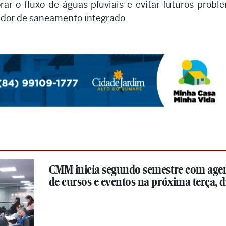
r o fluxo de águas pluviais e evitar futuros probl
dor de saneamento integrado.
CMM inicia segundo semestre com age
de cursos e eventos na próxima terça, di