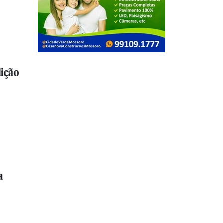
ição
a