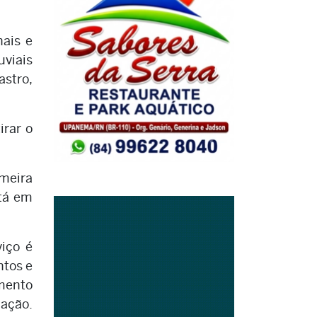
nais e
uviais
stro,
irar o
imeira
stá em
viço é
ntos e
amento
lação.