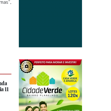
emas”,
nda
a 11