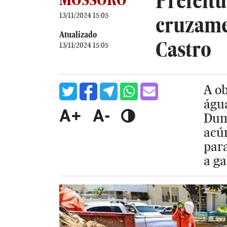
Prefeitu
13/11/2024 15:05
cruzame
Atualizado
Castro
13/11/2024 15:05
A ob
água
A+
A-
Dum
acúm
par
a ga