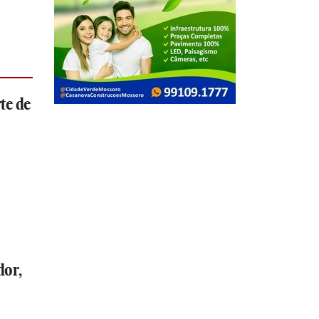
te de
dor,