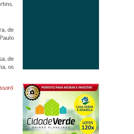
rtins.
ra, de
 Paulo
sa, de
ma, os
ssoró