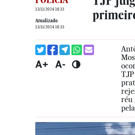
TJP jul
13/11/2024 18:33
primeiro
Atualizado
13/11/2024 18:33
Antô
Mos
A+
A-
ocor
TJP 
prat
reje
réu 
pela