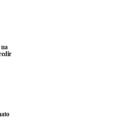
 na
redir
nato