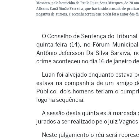
Mossoró, pelo homicídio de Paulo Luan Sena Marques, de 20 ano
Allexius Cauã Simão Ferreira, que havia sido acusado de pratica
negativa de autoria, e reconhecerem que o réu foi o autor dos d
O Conselho de Sentença do Tribunal 
quinta-feira (14), no Fórum Municipa
Antônio Jefersson Da Silva Saraiva, 
crime aconteceu no dia 16 de janeiro d
Luan foi alvejado enquanto estava 
estava na companhia de um amigo de
Público, dois homens teriam o cumpri
logo na sequência.
A sessão desta quinta está marcada p
jurados a ser realizado pelo juiz Vagnos
Neste julgamento o réu será represe