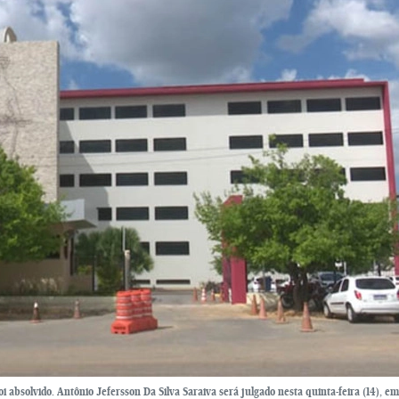
 absolvido. Antônio Jefersson Da Silva Saraiva será julgado nesta quinta-feira (14), em