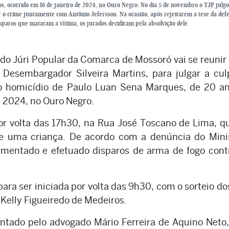
s, ocorrido em 16 de janeiro de 2024, no Ouro Negro. No dia 5 de novembro o TJP julg
r o crime juntamente com Antônio Jefersson. Na ocasião, após rejeitarem a tese da defe
isparos que mataram a vítima, os jurados decidiram pela absolvição dele.
do Júri Popular da Comarca de Mossoró vai se reunir
l Desembargador Silveira Martins, para julgar a cu
no homicídio de Paulo Luan Sena Marques, de 20 a
e 2024, no Ouro Negro.
por volta das 17h30, na Rua José Toscano de Lima, 
 uma criança. De acordo com a denúncia do Minis
mentado e efetuado disparos de arma de fogo cont
ara ser iniciada por volta das 9h30, com o sorteio do
 Kelly Figueiredo de Medeiros.
ntado pelo advogado Mário Ferreira de Aquino Neto,