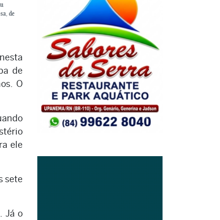
ou
sa, de
 nesta
lpa de
nos. O
quando
tério
ra ele
s sete
. Já o