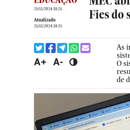
MEC abr
25/11/2024 18:25
Fies do
Atualizado
25/11/2024 18:25
As i
sist
A+
A-
O si
resu
de d