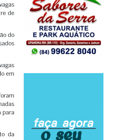
 vagas
tre de
ção do
ssados
vagas
ado em
 foram
nadas
a para
to da