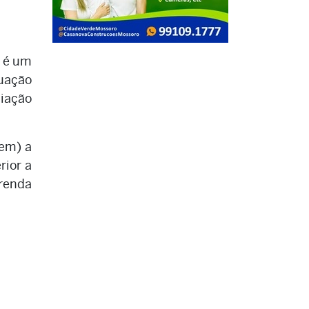
l é um
duação
iação
nem) a
rior a
renda