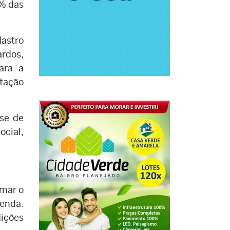
5% das
dastro
ardos,
ara a
atação
ase de
ocial,
omar o
renda.
dições