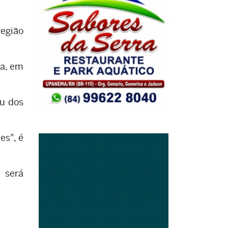
região
ia, em
au dos
es", é
 será