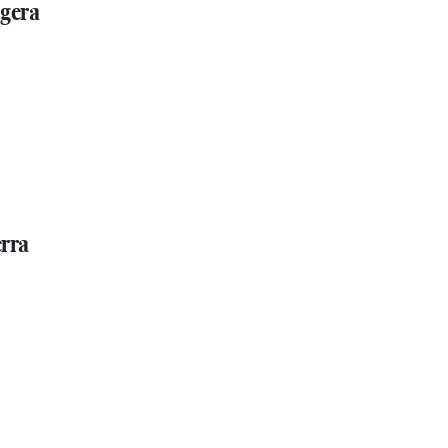
 gera
erra