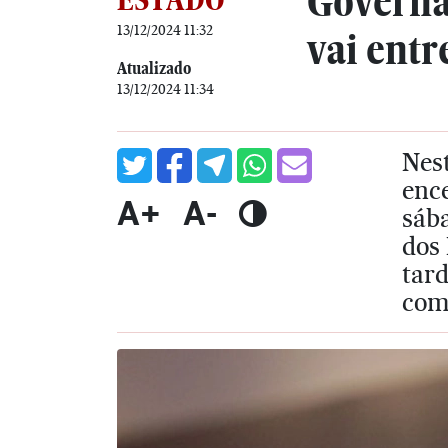
Governad
13/12/2024 11:32
vai entr
Atualizado
13/12/2024 11:34
Nest
enc
A+
A-
sába
dos 
tar
com 