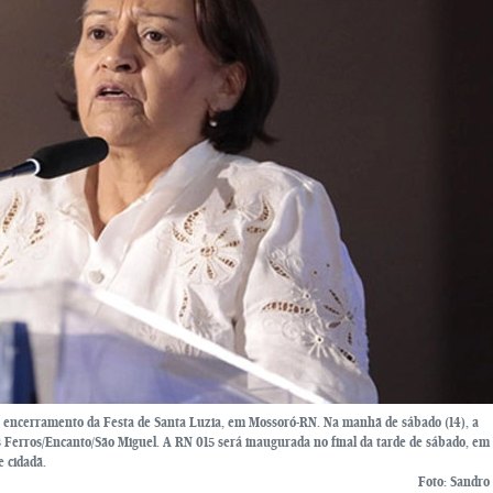
a o encerramento da Festa de Santa Luzia, em Mossoró-RN. Na manhã de sábado (14), a
 Ferros/Encanto/São Miguel. A RN 015 será inaugurada no final da tarde de sábado, em
 cidadã.
Foto: Sandr