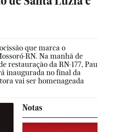
o de Santa Luzia e
procissão que marca o
 Mossoró-RN. Na manhã de
 de restauração da RN-177, Pau
á inaugurada no final da
stora vai ser homenageada
Notas