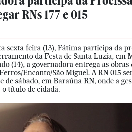
ora participa da Procissã
egar RNs 177 e 015
a sexta-feira (13), Fátima participa da 
erramento da Festa de Santa Luzia, em
do (14), a governadora entrega as obras
Ferros/Encanto/São Miguel. A RN 015 ser
de de sábado, em Baraúna-RN, onde a ge
o título de cidadã.