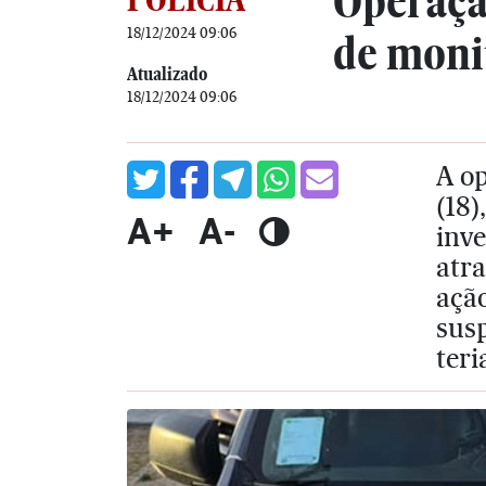
Operação
18/12/2024 09:06
de moni
Atualizado
18/12/2024 09:06
A op
(18)
A+
A-
inve
atra
açã
susp
teri