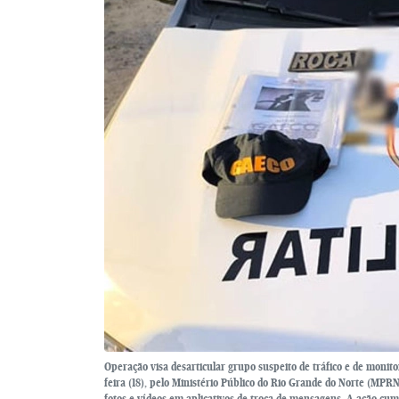
Operação visa desarticular grupo suspeito de tráfico e de monit
feira (18), pelo Ministério Público do Rio Grande do Norte (MPRN
fotos e vídeos em aplicativos de troca de mensagens. A ação cu