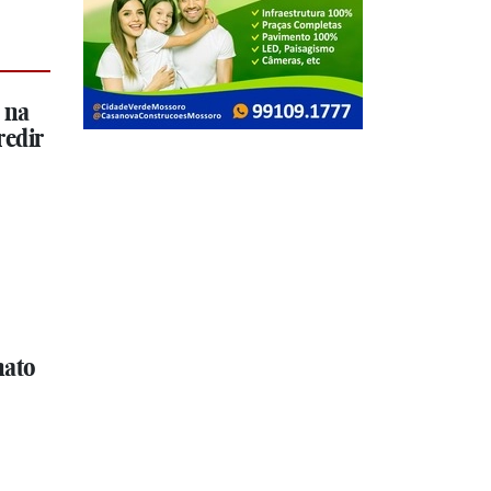
 na
redir
nato