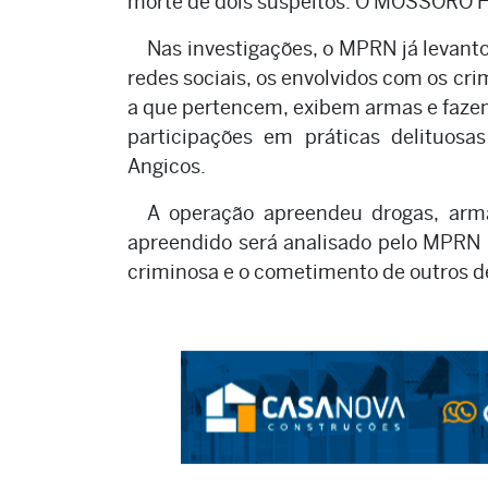
morte de dois suspeitos. O MOSSORÓ H
Nas investigações, o MPRN já levant
redes sociais, os envolvidos com os cr
a que pertencem, exibem armas e fazem a
participações em práticas delituos
Angicos.
A operação apreendeu drogas, armas
apreendido será analisado pelo MPRN p
criminosa e o cometimento de outros de