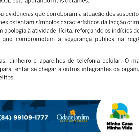
OJE está apurando mais detalhes.
ou evidências que corroboram a atuação dos suspeit
imes ostentam símbolos característicos da facção cri
pologia à atividade ilícita, reforçando os indícios d
as que comprometem a segurança pública na regi
, dinheiro e aparelhos de telefonia celular. O ma
ara tentar se chegar a outros integrantes da organ
litos.