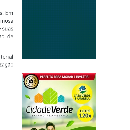
os. Em
minosa
e suas
ão de
terial
ização