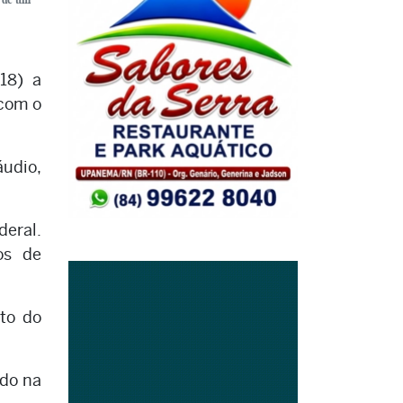
18) a
 com o
áudio,
deral.
os de
nto do
ado na