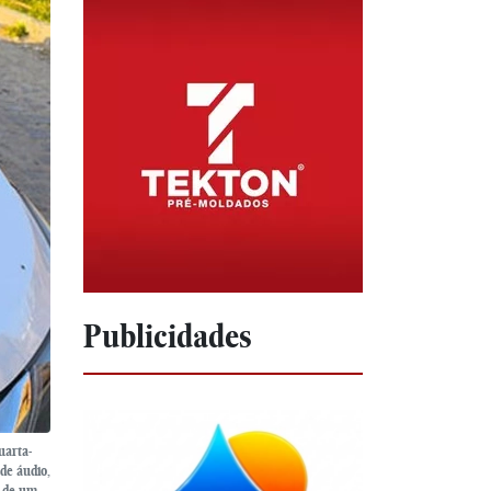
Publicidades
uarta-
 de áudio,
s de um