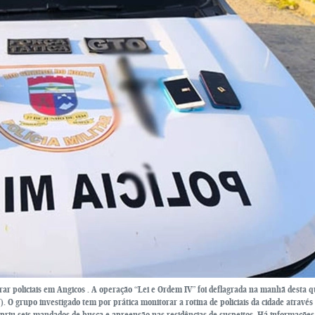
orar policiais em Angicos . A operação “Lei e Ordem IV” foi deflagrada na manhã desta q
). O grupo investigado tem por prática monitorar a rotina de policiais da cidade através
mpriu seis mandados de busca e apreensão nas residências de suspeitos. Há informaçõe