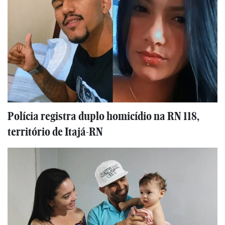
Polícia registra duplo homicídio na RN 118,
território de Itajá-RN