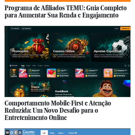
Programa de Afiliados TEMU: Guia Completo
para Aumentar Sua Renda e Engajamento
Comportamento Mobile-First e Atenção
Reduzida: Um Novo Desafio para o
Entretenimento Online