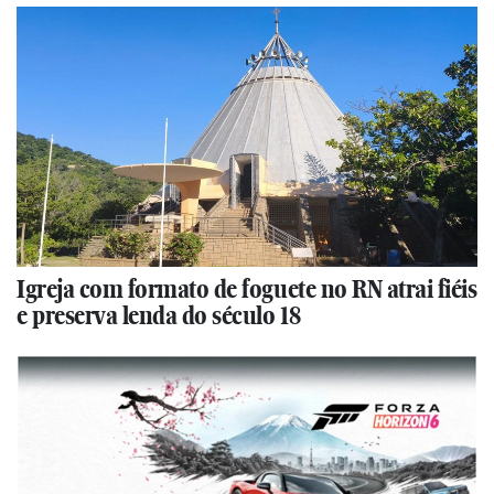
Igreja com formato de foguete no RN atrai fiéis
e preserva lenda do século 18