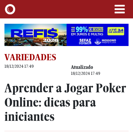
VARIEDADES
18/12/2024 17:49
Atualizado
18/12/2024 17:49
Aprender a Jogar Poker
Online: dicas para
iniciantes