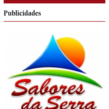
Publicidades