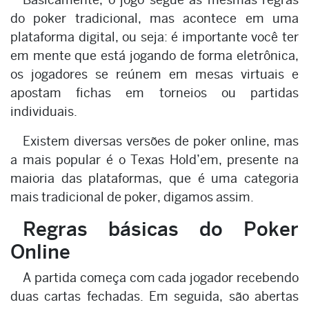
do poker tradicional, mas acontece em uma
plataforma digital, ou seja: é importante você ter
em mente que está jogando de forma eletrônica,
os jogadores se reúnem em mesas virtuais e
apostam fichas em torneios ou partidas
individuais.
Existem diversas versões de poker online, mas
a mais popular é o Texas Hold’em, presente na
maioria das plataformas, que é uma categoria
mais tradicional de poker, digamos assim.
Regras básicas do Poker
Online
A partida começa com cada jogador recebendo
duas cartas fechadas. Em seguida, são abertas