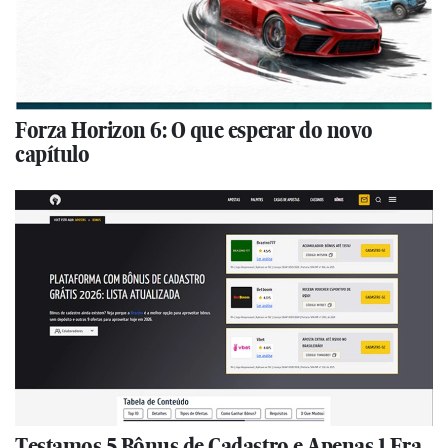
Forza Horizon 6: O que esperar do novo
capítulo
Testamos 5 Bônus de Cadastro e Apenas 1 Era