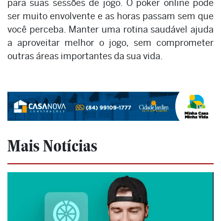
para suas sessões de jogo. O poker online pode
ser muito envolvente e as horas passam sem que
você perceba. Manter uma rotina saudável ajuda
a aproveitar melhor o jogo, sem comprometer
outras áreas importantes da sua vida.
Mais Notícias