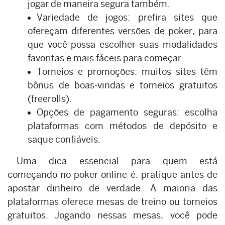
jogar de maneira segura também.
Variedade de jogos: prefira sites que
ofereçam diferentes versões de poker, para
que você possa escolher suas modalidades
favoritas e mais fáceis para começar.
Torneios e promoções: muitos sites têm
bônus de boas-vindas e torneios gratuitos
(freerolls).
Opções de pagamento seguras: escolha
plataformas com métodos de depósito e
saque confiáveis.
Uma dica essencial para quem está
começando no poker online é: pratique antes de
apostar dinheiro de verdade. A maioria das
plataformas oferece mesas de treino ou torneios
gratuitos. Jogando nessas mesas, você pode