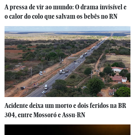
A pressa de vir ao mundo: O drama invisível e
o calor do colo que salvam os bebês no RN
Acidente deixa um morto e dois feridos na BR
304, entre Mossoró e Assu-RN