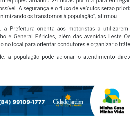
m equipes atuando 24 horas por dia para entregar
ssível. A segurança e o fluxo de veículos serão prior
inimizando os transtornos à população", afirmou.
, a Prefeitura orienta aos motoristas a utilizarem
ilho e General Péricles, além das avenidas Leste O
o no local para orientar condutores e organizar o tráf
e, a população pode acionar o atendimento diret