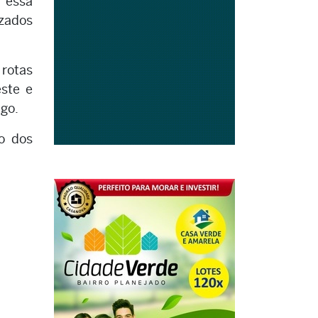
 essa
izados
 rotas
este e
ego.
o dos