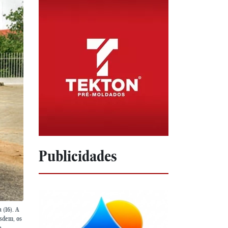
Publicidades
 (16). A
esdem, os
e