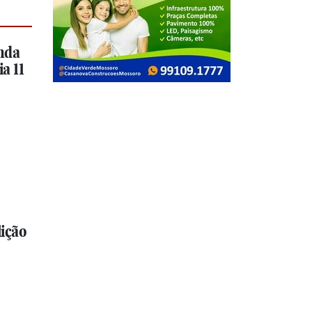
nda
a 11
ição