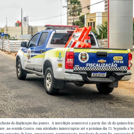
lusão da duplicação das pontes . A interdição acontecerá a partir das 5h da quinta-feira
nte, no sentido Centro, com atividades ininterruptas até o próximo dia 23. Segundo a S
mo armações de lajes, concretagem, pavimentação, instalação de meio-fio, construção d