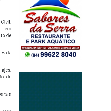
Civil,
tal em
lto de
des da
ajes,
ão de
para a