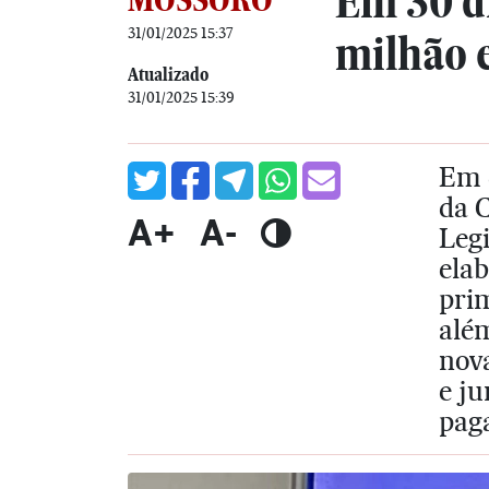
Em 30 d
31/01/2025 15:37
milhão 
Atualizado
31/01/2025 15:39
Em c
da C
A+
A-
Legi
elab
pri
além
nova
e ju
pag