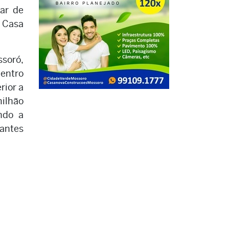
tar de
a Casa
soró,
dentro
rior a
milhão
ndo a
 antes