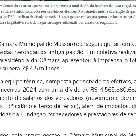
residência da Câmara apresentou à imprensa o total da dívida histórica da Casa Legislati
a equipe técnica, composta por servidores efetivos. No primeiro mês, a contenção de gast
 de R$ 1.5 milhão da dívida deixada. A nova gestão conseguiu quitar de forma integral
Casa Legislativa pare de pagar encargos adicionais por atraso de pagamento.
Câmara Municipal de Mossoró conseguiu quitar, em 
idas herdadas da antiga gestão. Em coletiva realiz
l presidência da Câmara apresentou à imprensa o to
ue supera R$ 4,5 milhões.
la equipe técnica, composta por servidores efetivos, 
encerrou 2024 com uma dívida de R$ 4.565.880,68.
mento de salários dos vereadores (novembro e deze
13º salário e terço de férias), além de impostos, d
vidas da Fundação, fornecedores e prestadores de ser
dos pela antiga gestão, a Câmara Municipal de Mo