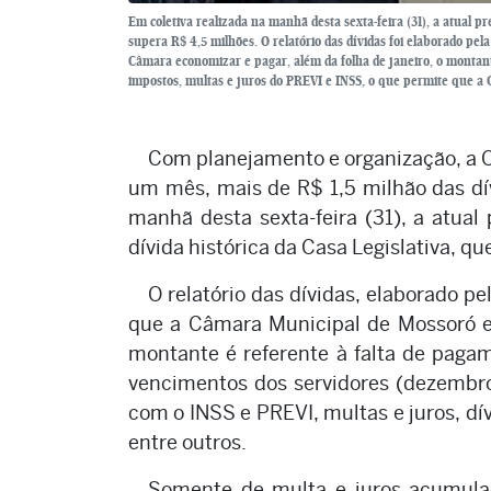
Em coletiva realizada na manhã desta sexta-feira (31), a atual p
supera R$ 4,5 milhões. O relatório das dívidas foi elaborado pel
Câmara economizar e pagar, além da folha de janeiro, o montante
impostos, multas e juros do PREVI e INSS, o que permite que a 
Com planejamento e organização, a 
um mês, mais de R$ 1,5 milhão das dív
manhã desta sexta-feira (31), a atua
dívida histórica da Casa Legislativa, q
O relatório das dívidas, elaborado pe
que a Câmara Municipal de Mossoró 
montante é referente à falta de paga
vencimentos dos servidores (dezembro, 
com o INSS e PREVI, multas e juros, dí
entre outros.
Somente de multa e juros acumula