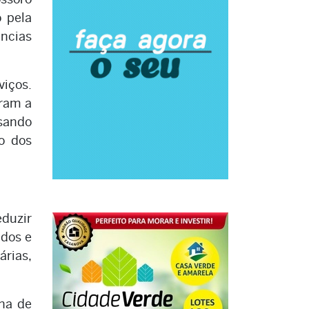
o pela
ncias
viços.
aram a
isando
o dos
eduzir
ados e
árias,
lha de