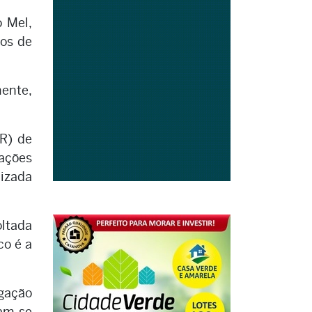
o Mel,
os de
ente,
R) de
cações
lizada
oltada
co é a
igação
vam-se