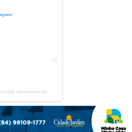
tagram
oró Hoje (@mossorohoje)