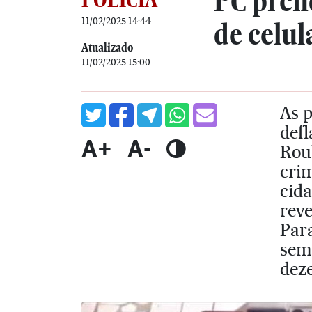
PC pren
11/02/2025 14:44
de celul
Atualizado
11/02/2025 15:00
As 
defl
A+
A-
Rou
cri
cida
rev
Para
sem
deze