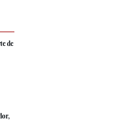
te de
dor,