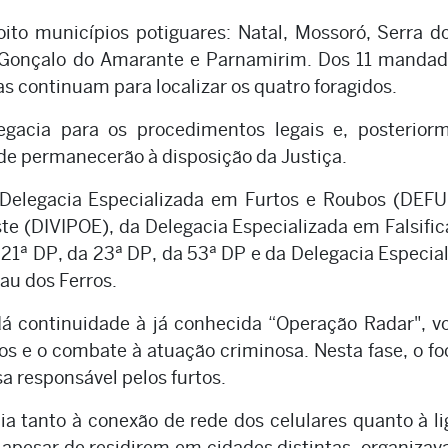
oito municípios potiguares: Natal, Mossoró, Serra d
o Gonçalo do Amarante e Parnamirim. Dos 11 mandad
as continuam para localizar os quatro foragidos.
gacia para os procedimentos legais e, posteriorm
de permanecerão à disposição da Justiça.
Delegacia Especializada em Furtos e Roubos (DEFU
este (DIVIPOE), da Delegacia Especializada em Falsifi
21ª DP, da 23ª DP, da 53ª DP e da Delegacia Especia
u dos Ferros.
á continuidade à já conhecida “Operação Radar", v
os e o combate à atuação criminosa. Nesta fase, o fo
a responsável pelos furtos.
ia tanto à conexão de rede dos celulares quanto à l
, apesar de residirem em cidades distintas, organiza