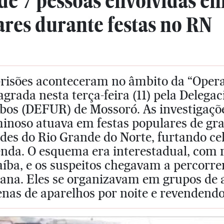
de 7 pessoas envolvidas e
ares durante festas no RN
prisões aconteceram no âmbito da “Oper
agrada nesta terça-feira (11) pela Delega
bos (DEFUR) de Mossoró. As investigaçõ
minoso atuava em festas populares de gr
des do Rio Grande do Norte, furtando cel
enda. O esquema era interestadual, com 
íba, e os suspeitos chegavam a percorre
ana. Eles se organizavam em grupos de a
nas de aparelhos por noite e revendendo-