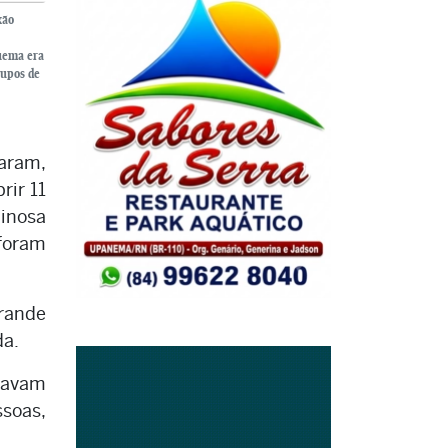
xão
quema era
rupos de
raram,
rir 11
inosa
 foram
rande
da.
egavam
ssoas,