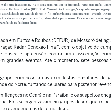
ares durante festas no RN. As prisões aconteceram no âmbito da “Operação Radar Cone
ializada em Furtos e Roubos (DEFUR) de Mossoró. As investigações apontaram que o grupo
rsas cidades do Rio Grande do Norte, furtando celulares para posterior revenda. O es
speitos chegavam a percorrer até quatro cidades por semana. Eles se organizavam em g
evendendo-os de forma ilícita.
lizada em Furtos e Roubos (DEFUR) de Mossoró deflag
eração Radar Conexão Final”, com o objetivo de cump
e busca e apreensão contra uma associação crim
 em grandes eventos. Até o momento, sete pessoas
 grupo criminoso atuava em festas populares de g
nde do Norte, furtando celulares para posterior reven
mificações no Ceará e na Paraíba, e os suspeitos ch
ana. Eles se organizavam em grupos de até quatro pe
 e revendendo-os de forma ilícita.