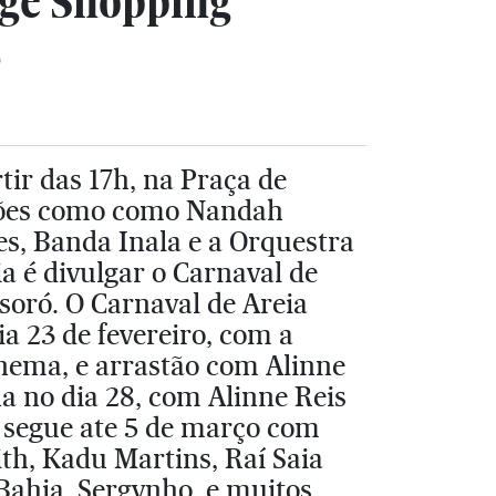
age Shopping
5
tir das 17h, na Praça de
ações como como Nandah
es, Banda Inala e a Orquestra
ia é divulgar o Carnaval de
oró. O Carnaval de Areia
a 23 de fevereiro, com a
anema, e arrastão com Alinne
a no dia 28, com Alinne Reis
a segue ate 5 de março com
th, Kadu Martins, Raí Saia
Bahia, Sergynho, e muitos