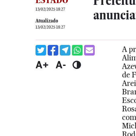
Prefeit
13/02/2025 18:27
anuncia
Atualizado
13/02/2025 18:27
A pr
Ali
A+
A-
Azev
de F
Are
Bran
Esc
Rosa
com
Mich
Rod