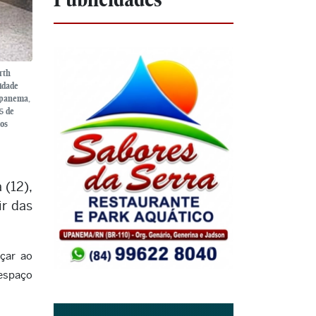
rth
idade
 Upanema,
5 de
tos
 (12),
ir das
çar ao
 espaço