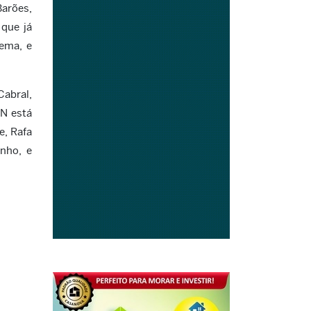
Barões,
 que já
nema, e
Cabral,
N está
e, Rafa
ynho, e