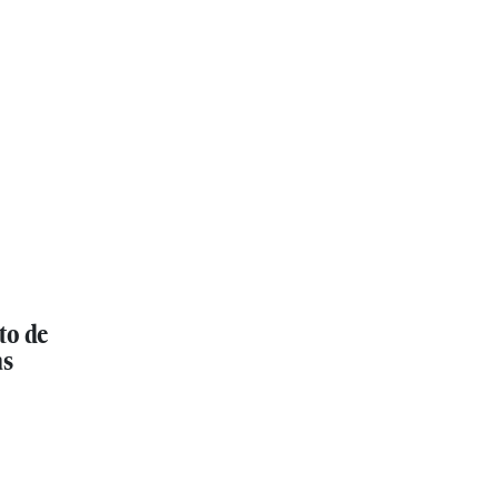
to de
as