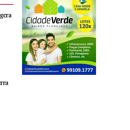
 gera
erra