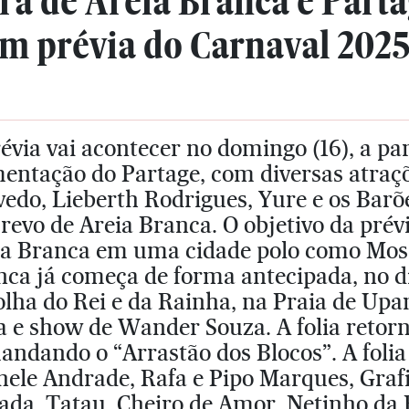
ura de Areia Branca e Part
m prévia do Carnaval 202
évia vai acontecer no domingo (16), a par
mentação do Partage, com diversas atr
edo, Lieberth Rodrigues, Yure e os Barõ
revo de Areia Branca. O objetivo da prév
ia Branca em uma cidade polo como Moss
ca já começa de forma antecipada, no di
olha do Rei e da Rainha, na Praia de Up
 e show de Wander Souza. A folia retorn
andando o “Arrastão dos Blocos”. A foli
ele Andrade, Rafa e Pipo Marques, Grafi
ada, Tatau, Cheiro de Amor, Netinho da 