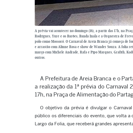
A prévia vai acontecer no domingo (16), a partir das 17h, na P
Rodrigues, Yure e os Barões, Banda Inala e a Orquestra de Frev
polo como Mossoró. O Carnaval de Areia Branca já começa de for
e arrastão com Alinne Rosa e show de Wander Souza. A folia ret
março com Michele Andrade, Rafa e Pipo Marques, Grafith, Kadu
outros.
A Prefeitura de Areia Branca e o Par
a realização da 1ª prévia do Carnaval 
17h, na Praça de Alimentação do Partag
O objetivo da prévia é divulgar o Carnav
público os diferenciais do evento, que volta a
Largo da Folia, que receberá grandes apresenta