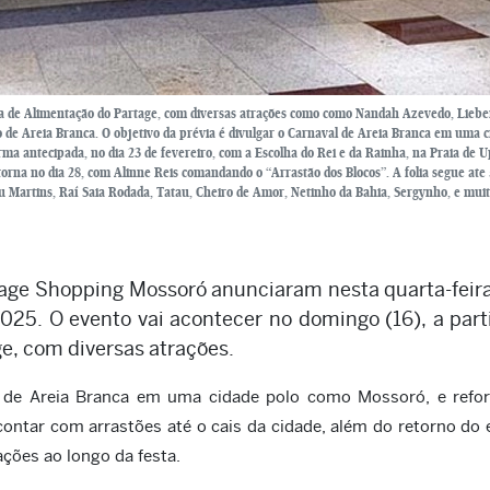
raça de Alimentação do Partage, com diversas atrações como como Nandah Azevedo, Liebe
o de Areia Branca. O objetivo da prévia é divulgar o Carnaval de Areia Branca em uma c
ma antecipada, no dia 23 de fevereiro, com a Escolha do Rei e da Rainha, na Praia de
orna no dia 28, com Alinne Reis comandando o “Arrastão dos Blocos”. A folia segue ate 
 Martins, Raí Saia Rodada, Tatau, Cheiro de Amor, Netinho da Bahia, Sergynho, e mui
tage Shopping Mossoró anunciaram nesta quarta-feira
2025. O evento vai acontecer no domingo (16), a part
e, com diversas atrações.
al de Areia Branca em uma cidade polo como Mossoró, e refor
 contar com arrastões até o cais da cidade, além do retorno do
ções ao longo da festa.