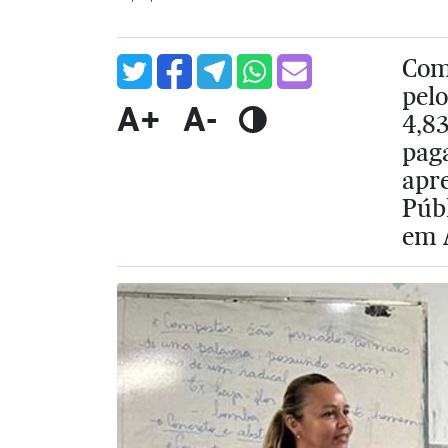
Com 
pelo
A+
A-
4,83
pag
apre
Púb
em A