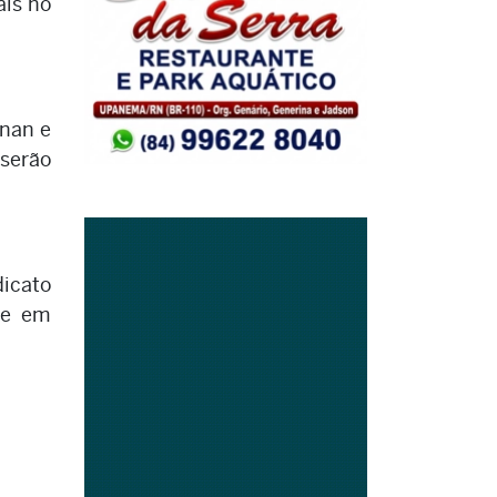
ais no
enan e
 serão
dicato
de em