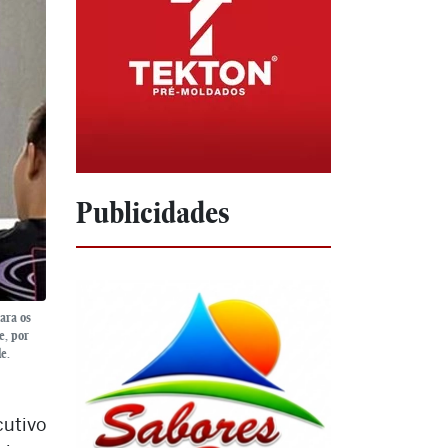
Publicidades
para os
e, por
e.
cutivo