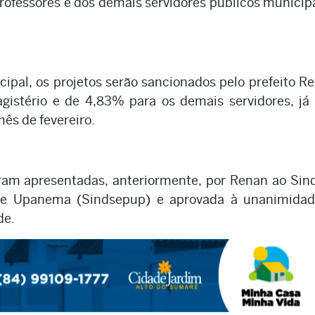
 professores e dos demais servidores públicos municip
ipal, os projetos serão sancionados pelo prefeito R
gistério e de 4,83% para os demais servidores, já
ês de fevereiro.
ram apresentadas, anteriormente, por Renan ao Sin
 de Upanema (Sindsepup) e aprovada à unanimida
de.