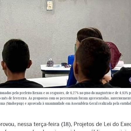
ionados pelo prefeito Renan e os reajustes, de 6,27% no piso do magistério e de 4,83% 
o mês de fevereiro. As propostas com os percentuais foram apresentadas, anteriorment
ema (Sindsepup) e aprovada à unanimidade em Assembleia Geral realizada pela entidad
ou, nessa terça-feira (18), Projetos de Lei do Exe