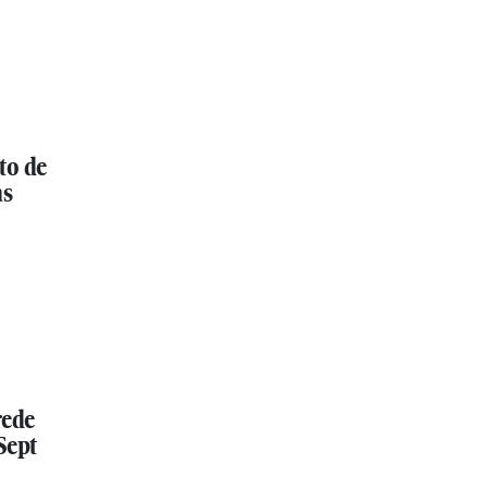
to de
as
rede
Sept