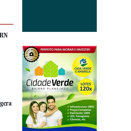
-RN
 gera