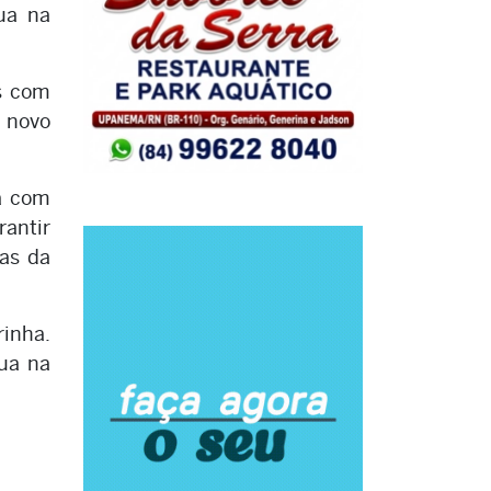
ua na
s com
o novo
a com
rantir
ias da
inha.
ua na