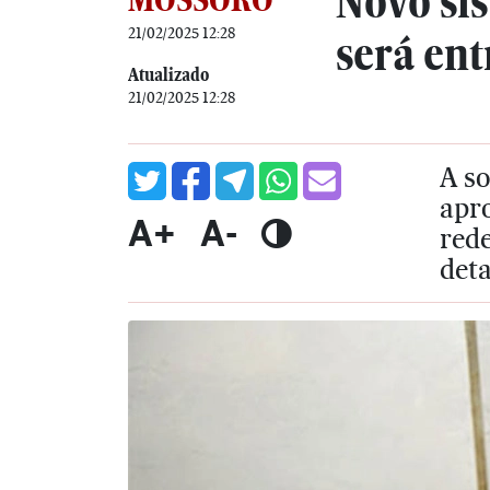
Novo si
21/02/2025 12:28
será ent
Atualizado
21/02/2025 12:28
A so
apr
A+
A-
rede
det