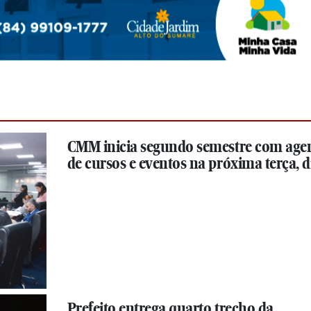
CMM inicia segundo semestre com age
de cursos e eventos na próxima terça, di
Prefeito entrega quarto trecho da