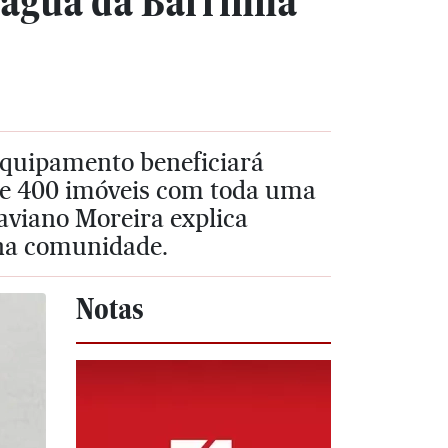
 água da Barrinha
 equipamento beneficiará
de 400 imóveis com toda uma
Faviano Moreira explica
 na comunidade.
Notas