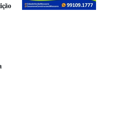
ição
a