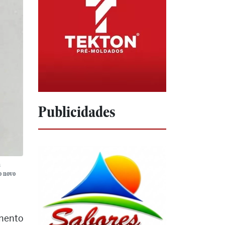
Publicidades
á
o novo
imento