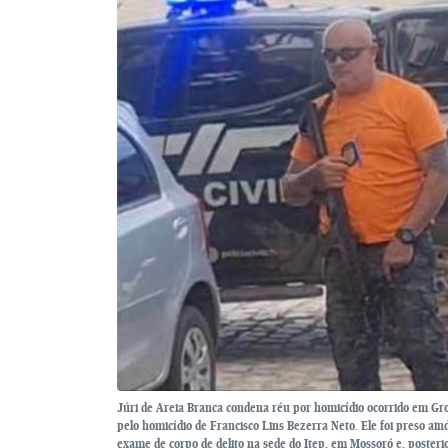
Júri de Areia Branca condena réu por homicídio ocorrido em Gr
pelo homicídio de Francisco Lins Bezerra Neto. Ele foi preso ai
exame de corpo de delito na sede do Itep, em Mossoró e, posteri