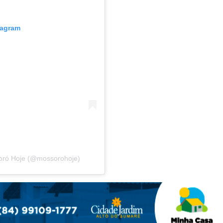
tagram
oró Hoje (@mossorohoje)