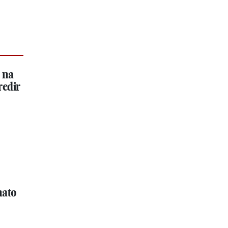
 na
redir
nato