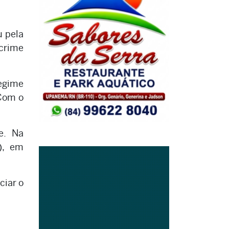
u pela
 crime
egime
 Com o
e. Na
p), em
ciar o