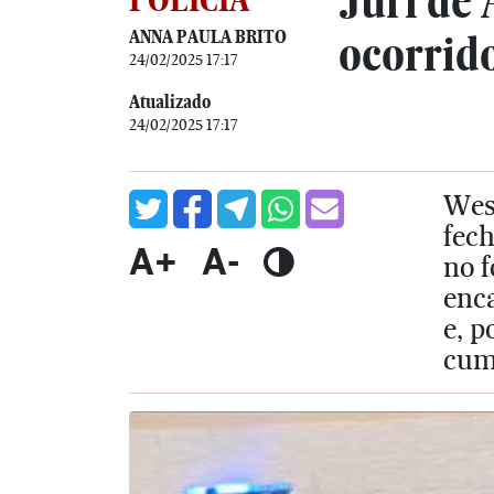
Júri de
ANNA PAULA BRITO
ocorrid
24/02/2025 17:17
Atualizado
24/02/2025 17:17
Wes
fech
A+
A-
no f
enc
e, p
cum