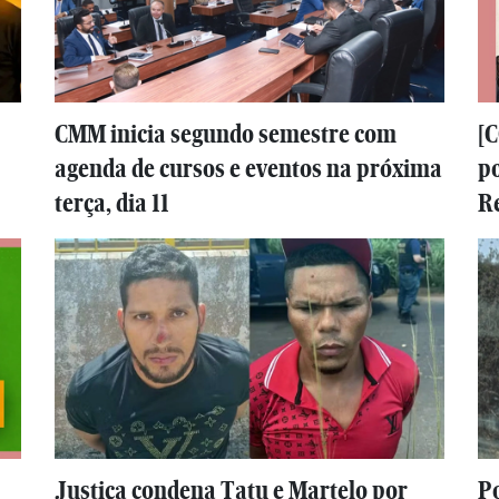
CMM inicia segundo semestre com
[
agenda de cursos e eventos na próxima
po
terça, dia 11
R
Justiça condena Tatu e Martelo por
Po