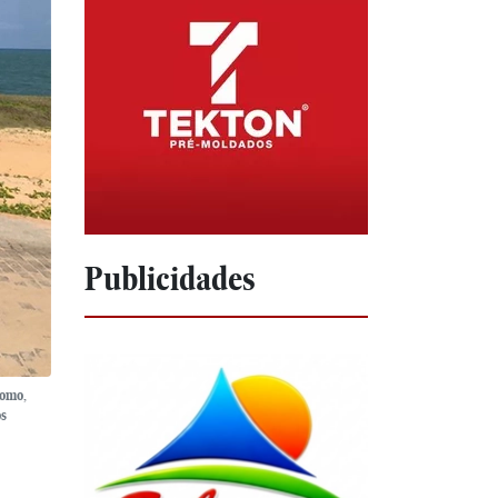
Publicidades
como,
os