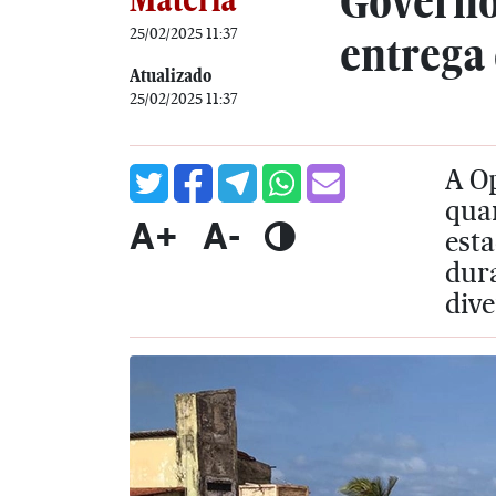
Governo
25/02/2025 11:37
entrega 
Atualizado
25/02/2025 11:37
A Op
quar
A+
A-
esta
dura
dive