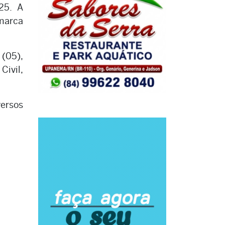
25. A
 marca
(05),
Civil,
ersos