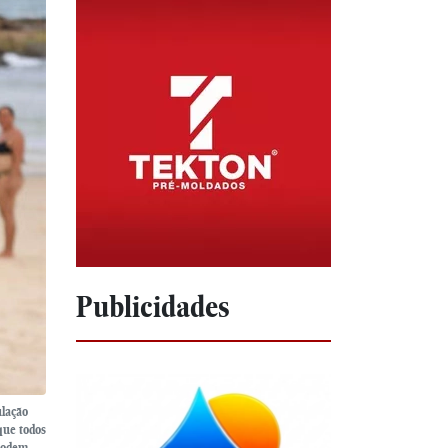
Publicidades
ulação
que todos
 podem