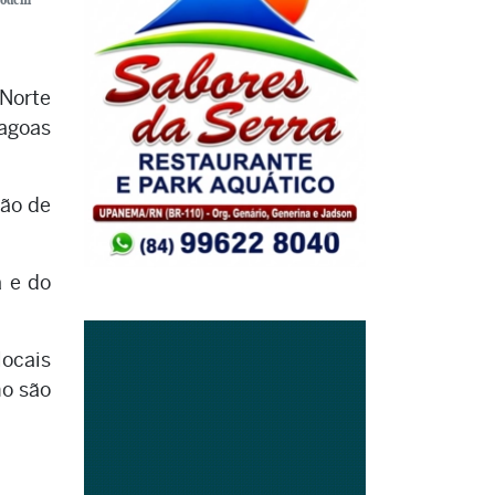
 Norte
lagoas
ção de
a e do
locais
ho são