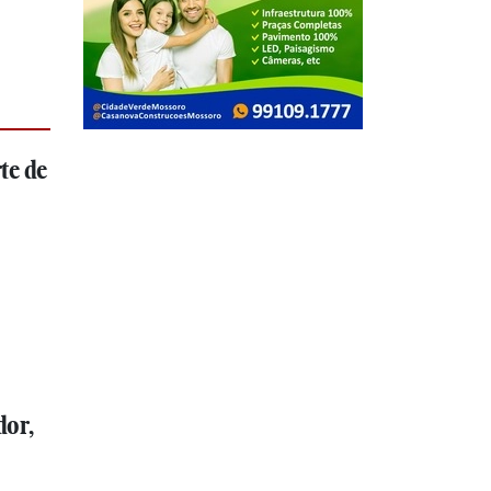
te de
dor,