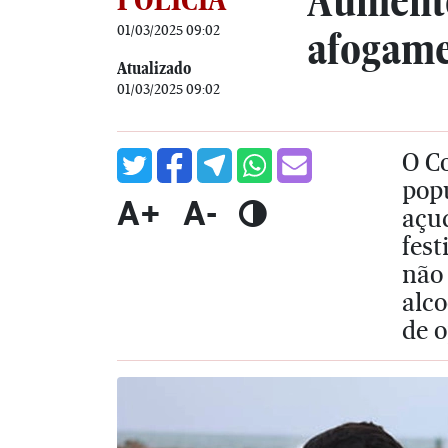
Aumento 
01/03/2025 09:02
afogame
Atualizado
01/03/2025 09:02
O Co
popu
A+
A-
açud
fest
não 
alco
de 