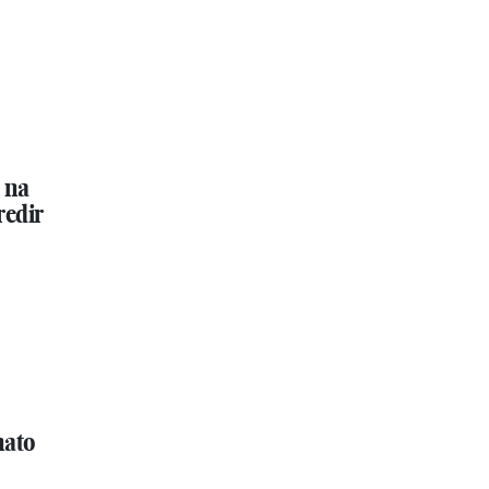
 na
redir
nato