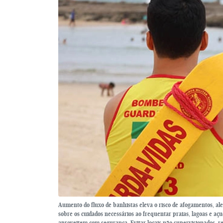
Aumento do fluxo de banhistas eleva o risco de afogamentos, al
sobre os cuidados necessários ao frequentar praias, lagoas e aç
aproveitem com segurança. Evitar locais não supervisionados, r