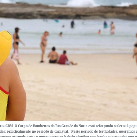
erta CBM. O Corpo de Bombeiros do Rio Grande do Norte está reforçando o alerta à pop
udes, principalmente no período de carnaval. "Neste período de festividades, queremos 
espeitar as sinalizações e nunca misturar bebida alcoólica com banho são atitudes que