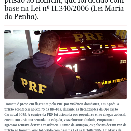
base na Lei nº 11.340/2006 (Lei Maria
da Penha).
Homem é preso em flagrante pela PRF por violência doméstica, em Apodi. A
prisão aconteceu no km 75 da BR-405, durante as fiscalizações da Operação
Carnaval 2025. A equipe da PRF foi acionada por populares e, ao chegar ao local,
encontrou a vítima sentada na calçada, visivelmente abalada, enquanto o
agressor tentava deixar a residência. Diante da situação, os policiais deram voz de
prisão ao homem, que foi detido com base na Lei nº 11.340/2006 (Lei Maria da