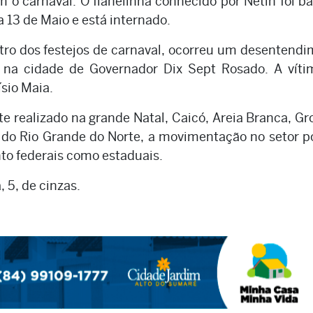
 o carnaval. O flanelinha conhecido por Netin foi b
 13 de Maio e está internado.
tro dos festejos de carnaval, ocorreu um desentend
na cidade de Governador Dix Sept Rosado. A vítim
ísio Maia.
 realizado na grande Natal, Caicó, Areia Branca, Gr
do Rio Grande do Norte, a movimentação no setor po
nto federais como estaduais.
 5, de cinzas.