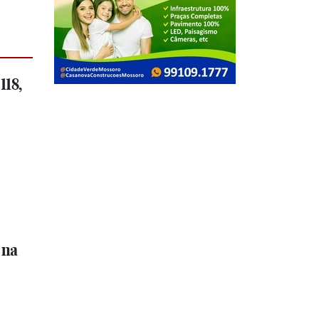
118,
 na