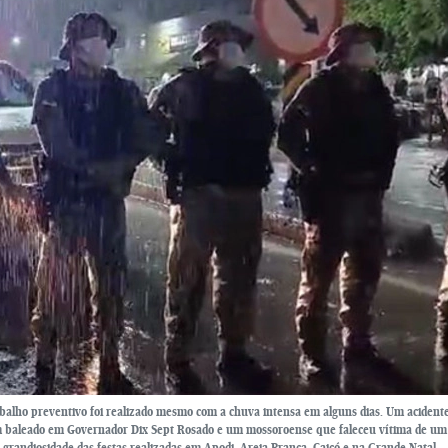
rabalho preventivo foi realizado mesmo com a chuva intensa em alguns dias. Um acident
em baleado em Governador Dix Sept Rosado e um mossoroense que faleceu vítima de u
grandiosidade das festas realizadas em Apodi, Areia Branca, Caicó e na Grande Natal.