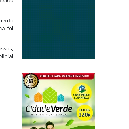
aleado
imento
a foi
ossos,
licial