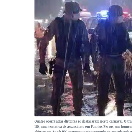
Quatro ocorrências distintas se destacaram neste carnaval. O t
110, uma tentativa de assassinato em Pau dos Ferros, um hom
elétrico em Apodi-RN, movimentação tranquilia se considerado a 