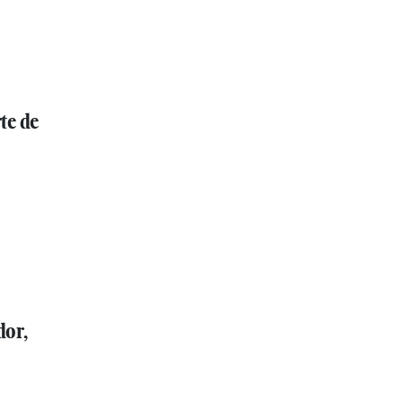
te de
dor,