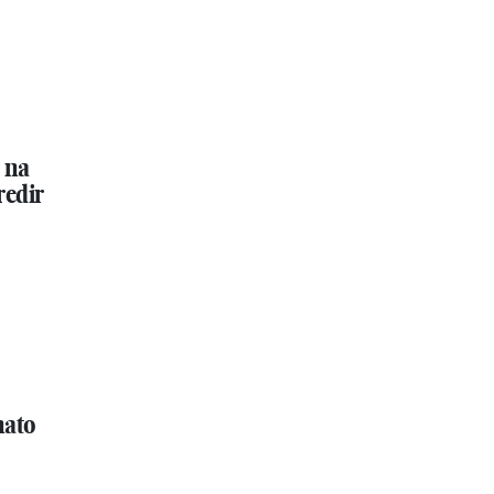
 na
redir
nato