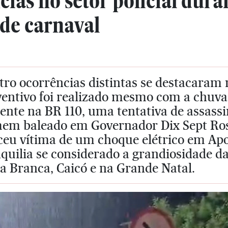
ias no setor policial duran
de carnaval
ro ocorrências distintas se destacaram 
ventivo foi realizado mesmo com a chuva
ente na BR 110, uma tentativa de assass
em baleado em Governador Dix Sept Ro
eceu vítima de um choque elétrico em A
quilia se considerado a grandiosidade da
a Branca, Caicó e na Grande Natal.