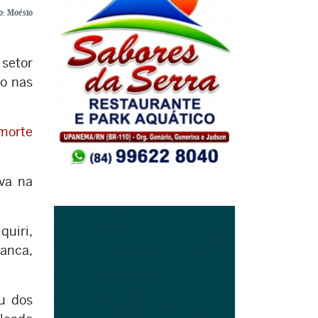
o: Moésio
 setor
vo nas
morte
ava na
quiri,
ranca,
au dos