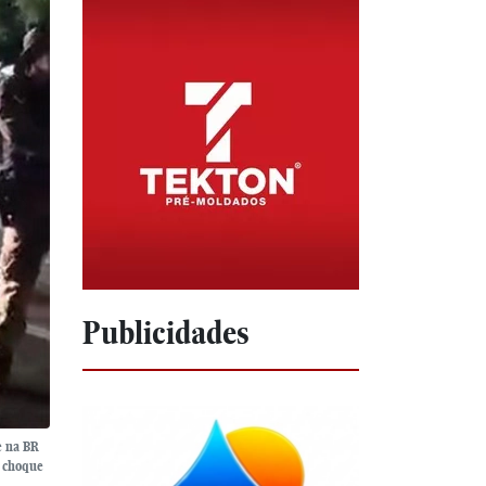
Publicidades
e na BR
m choque