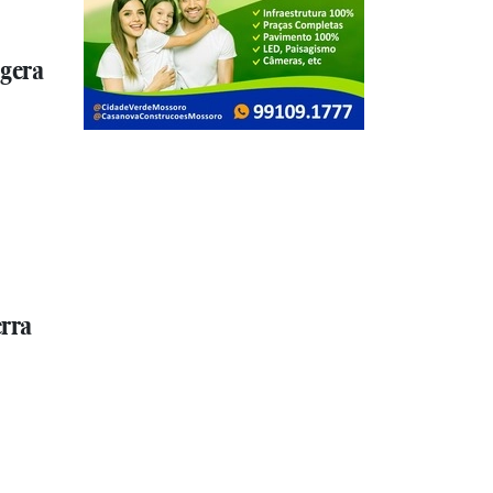
 gera
erra