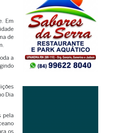
te. Em
nidade
ima de
m.
toda a
ngindo
ições
no Dia
s pela
oceano
ara os