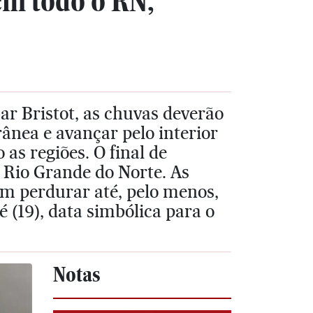
em todo o RN,
r Bristot, as chuvas deverão
orânea e avançar pelo interior
 as regiões. O final de
Rio Grande do Norte. As
em perdurar até, pelo menos,
é (19), data simbólica para o
Notas