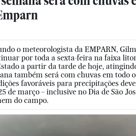
e semana será com chuvas 
 Emparn
undo o meteorologista da EMPARN, Gilma
inuar por toda a sexta-feira na faixa lit
stado a partir da tarde de hoje, atingindo
ana também será com chuvas em todo o 
ições favoráveis para precipitações dev
25 de março – inclusive no Dia de São Jos
em do campo.