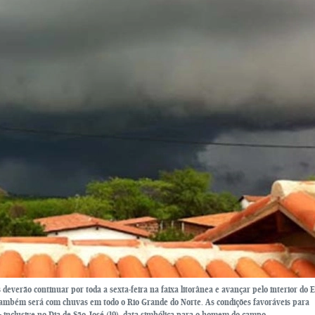
everão continuar por toda a sexta-feira na faixa litorânea e avançar pelo interior do E
a também será com chuvas em todo o Rio Grande do Norte. As condições favoráveis para
 inclusive no Dia de São José (19), data simbólica para o homem do campo.