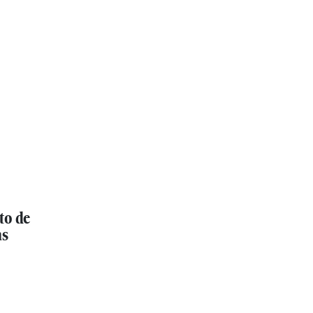
to de
as