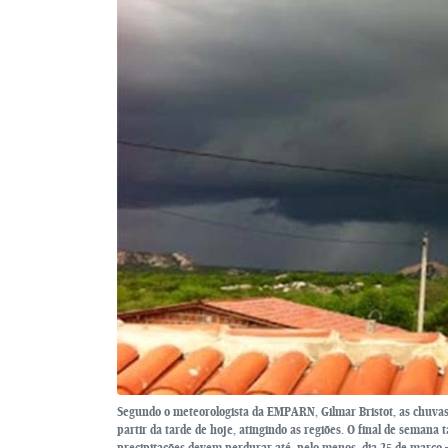
Segundo o meteorologista da EMPARN, Gilmar Bristot, as chuvas d
partir da tarde de hoje, atingindo as regiões. O final de seman
precipitações devem perdurar até, pelo menos, dia 25 de março –