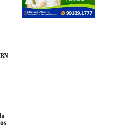
ó-RN
da
dos