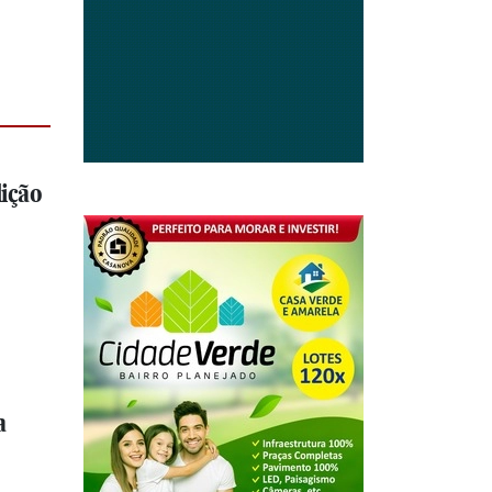
ição
a