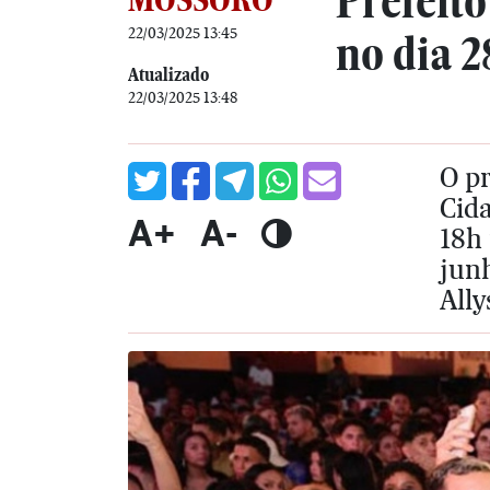
Prefeit
22/03/2025 13:45
no dia 
Atualizado
22/03/2025 13:48
O p
Cida
A+
A-
18h
junh
All