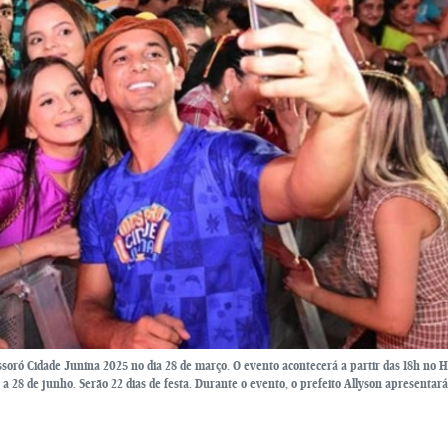
soró Cidade Junina 2025 no dia 28 de março. O evento acontecerá a partir das 18h no H
28 de junho. Serão 22 dias de festa. Durante o evento, o prefeito Allyson apresentará