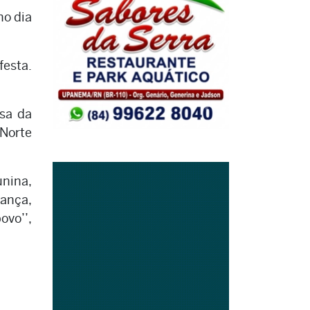
no dia
festa.
sa da
Norte
unina,
ança,
ovo’’,