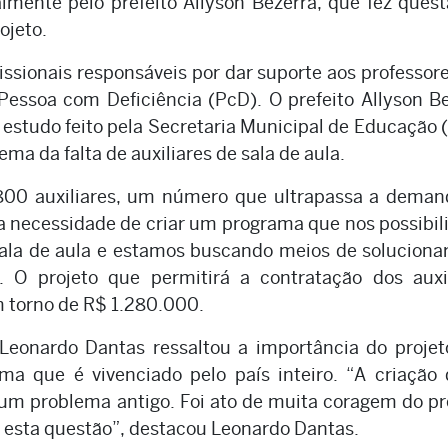
almente pelo prefeito Allyson Bezerra, que fez ques
ojeto.
fissionais responsáveis por dar suporte aos professor
Pessoa com Deficiência (PcD). O prefeito Allyson B
 estudo feito pela Secretaria Municipal de Educação
ma da falta de auxiliares de sala de aula.
 800 auxiliares, um número que ultrapassa a deman
a necessidade de criar um programa que nos possibil
 sala de aula e estamos buscando meios de soluciona
. O projeto que permitirá a contratação dos auxil
 torno de R$ 1.280.000.
Leonardo Dantas ressaltou a importância do proje
a que é vivenciado pelo país inteiro. “A criação
 um problema antigo. Foi ato de muita coragem do pr
a esta questão”, destacou Leonardo Dantas.