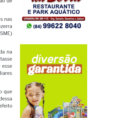
tão de
es nas
ezerra
 (SME)
da na
itasse
r esse
iares
to que
 dessa
efeito