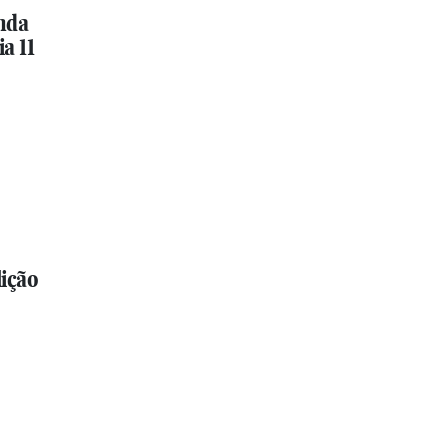
nda
a 11
ição