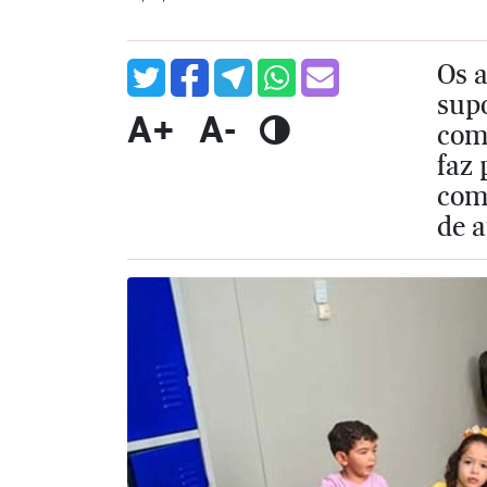
Os a
supo
A+
A-
com 
faz 
com 
de a