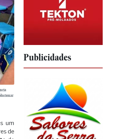
Publicidades
ncia
olucionar
es um
res de