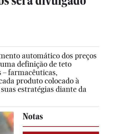
os será divulgado
aumento automático dos preços
 uma definição de teto
s – farmacêuticas,
e cada produto colocado à
 suas estratégias diante da
Notas