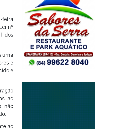
feira
Lei nº
l dos
as uma
ores e
cido e
ração
os ao
s não
do.
nte ao