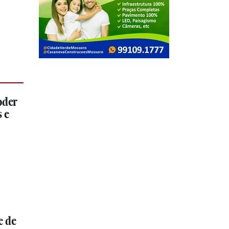
oder
 e
e de