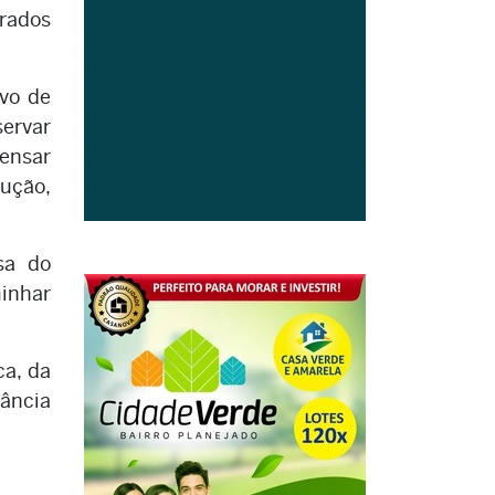
brados
ivo de
servar
pensar
dução,
sa do
minhar
ca, da
lância