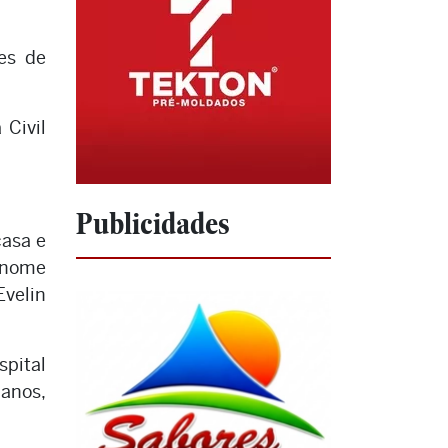
es de
 Civil
Publicidades
casa e
 nome
Evelin
spital
 anos,