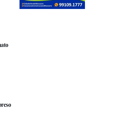
nato
preso