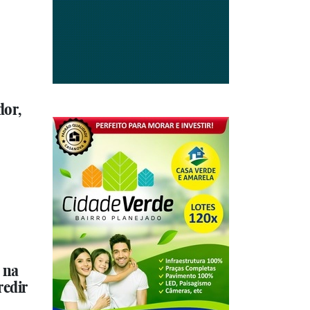
dor,
 na
redir