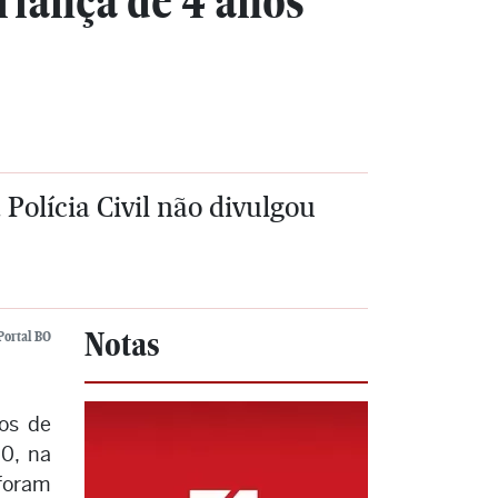
riança de 4 anos
Polícia Civil não divulgou
Notas
Portal BO
tos de
30, na
 foram