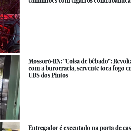
caminhões com cigarros contrabande
Mossoró-RN: "Coisa de bêbado": Revol
com a burocracia, servente toca fogo 
UBS dos Pintos
Entregador é executado na porta de ca