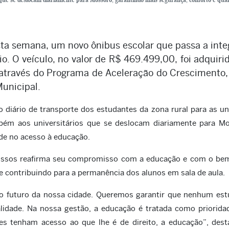
sta semana, um novo ônibus escolar que passa a inte
io. O veículo, no valor de R$ 469.499,00, foi adquiri
 através do Programa de Aceleração do Crescimento
Municipal.
o diário de transporte dos estudantes da zona rural para as u
ém aos universitários que se deslocam diariamente para Mo
de no acesso à educação.
rossos reafirma seu compromisso com a educação e com o bem
 e contribuindo para a permanência dos alunos em sala de aula.
r no futuro da nossa cidade. Queremos garantir que nenhum es
ualidade. Na nossa gestão, a educação é tratada como priorida
es tenham acesso ao que lhe é de direito, a educação”, des