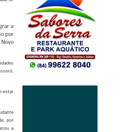
grar a
do por
, Novo
nidades
ssoró,
-estar
tudante
de, por
tacou a