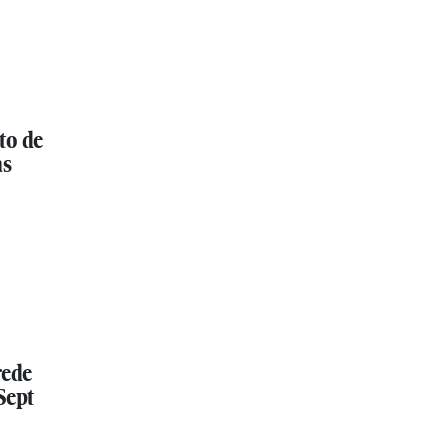
to de
as
rede
Sept