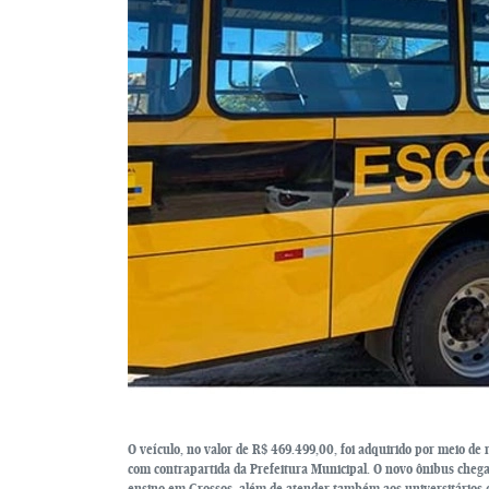
O veículo, no valor de R$ 469.499,00, foi adquirido por meio d
com contrapartida da Prefeitura Municipal. O novo ônibus chega 
ensino em Grossos, além de atender também aos universitários 