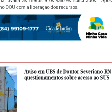
nal avalia as metas e os valores solicitados”. Apó
 no DOU com a liberação dos recursos.
Aviso em UBS de Doutor Severiano-RN
questionamentos sobre acesso ao SUS