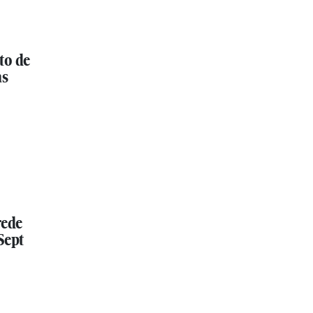
to de
as
rede
Sept