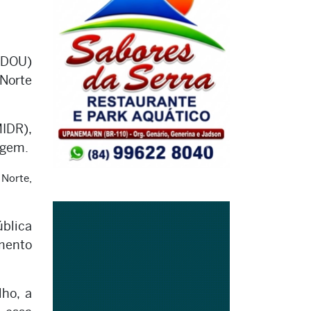
 (DOU)
 Norte
IDR),
agem.
 Norte,
blica
imento
lho, a