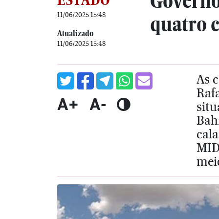
Governo
11/06/2025 15:48
quatro c
Atualizado
11/06/2025 15:48
As c
Raf
A+
A-
sit
Bah
cala
MIDR
mei