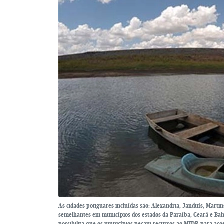
As cidades potiguares incluídas são: Alexandria, Janduís, Mart
semelhantes em municípios dos estados da Paraíba, Ceará e Bah
possibilita que os municípios peçam recursos ao MIDR para ações