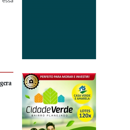
s essa
 gera