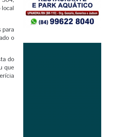
 local
s para
nado o
sta do
eu que
rícia