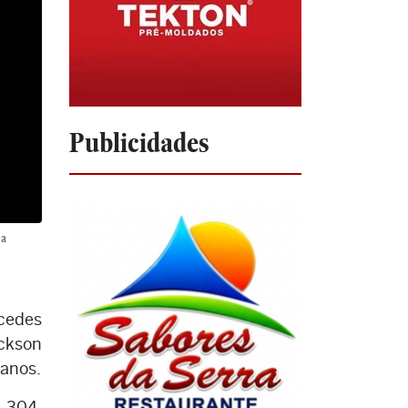
Publicidades
 a
cedes
ackson
 anos.
 304,