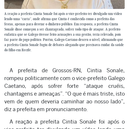
A reação a prefeita Cintia Sonale foi após o vice-prefeito ter divulgado um vídeo
lendo uma “carta”, onde afirma que Cintia é conhecida como a prefeita das
festas, apenas para desviar o dinheiro público. Em resposta, a prefeita Cintia
Sonale disse começou a ser chantageada, sofrer todo tipo de ataque. A prefeito
enfatiza que se Galego tivesse feito acusações a sua gestão, teria relevado, pois
faz parte do jogo político. Porém, Galego Caetano desceu o nível, afirmando que
a prefeita Cintia Sonale fugiu de debates alegando que precisava cuidar da saúde
do filho em Recife.
A prefeita de Grossos-RN, Cintia Sonale,
rompeu politicamente com o vice-prefeito Galego
Caetano, após sofrer forte “ataque cruéis,
chantagens e ameaças”. “O que é mais triste, isto
vem de quem deveria caminhar ao nosso lado”,
diz a prefeita em pronunciamento.
A reação a prefeita Cintia Sonale foi após o