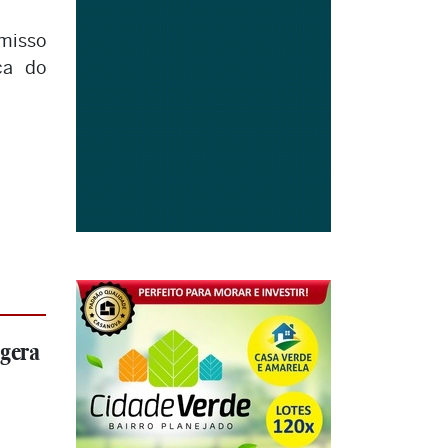
omisso
ca do
 gera