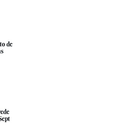
to de
as
rede
Sept