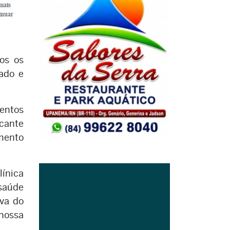
mais
inuar
os os
dado e
mentos
cante
mento
línica
 saúde
ova do
nossa