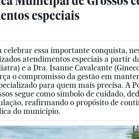
ica Municipal de Grossos c
entos especiais
 celebrar essa importante conquista, nes
izados atendimentos especiais a partir d
iatra) e a Dra. Isanne Cavalcante (Ginec
orça o compromisso da gestão em mante
pecializado para quem mais precisa. A Po
ssos segue como símbolo de cuidado, de
ulação, reafirmando o propósito de cont
ica do município.