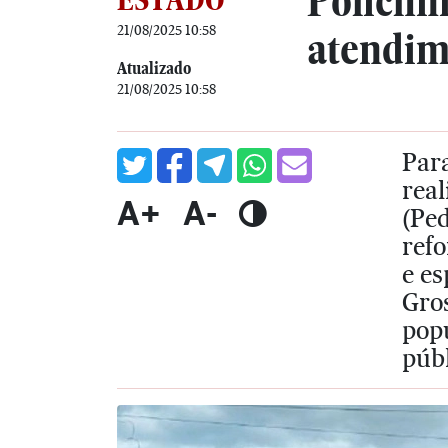
Policlín
21/08/2025 10:58
atendim
Atualizado
21/08/2025 10:58
Para
real
A+
A-
(Ped
ref
e es
Gro
pop
públ