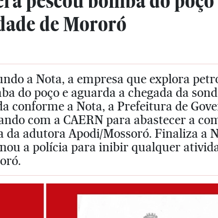
fera pescou bomba do poço 
ade de Mororó
ndo a Nota, a empresa que explora petró
ba do poço e aguarda a chegada da sonda
da conforme a Nota, a Prefeitura de Gov
tando com a CAERN para abastecer a c
 da adutora Apodi/Mossoró. Finaliza a N
nou a polícia para inibir qualquer ativ
oró.