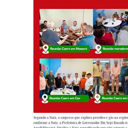
Segundo a Nota, a empresa que explora petróleo e gás na regiã
conforme a Nota, a Prefeitura de Governador Dix Sept Rosado 
Apodi/Mossoró. Finaliza a Nota especificando que não acionou a