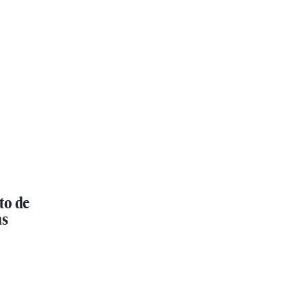
to de
as