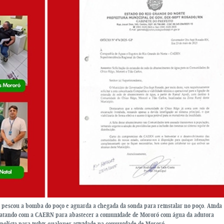
o pescou a bomba do poço e aguarda a chegada da sonda para reinstalar no poço. Ainda
tratando com a CAERN para abastecer a comunidade de Mororó com água da adutora
 polícia para inibir qualquer atividade na comunidade de Mororó.