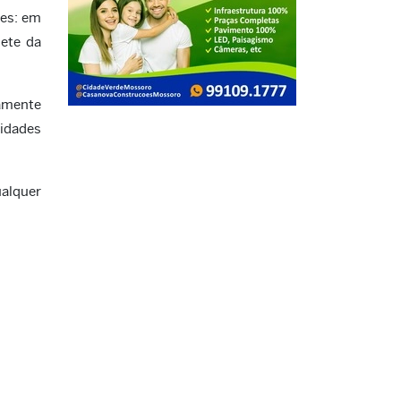
ões: em
ete da
tamente
idades
ualquer