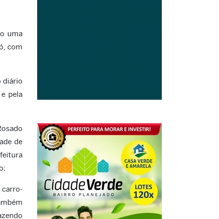
do uma
ó, com
 diário
 e pela
 Rosado
dade de
eitura
o;
carro-
também
razendo