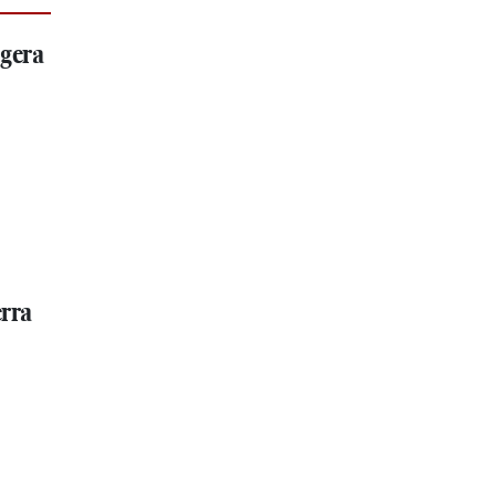
 gera
erra