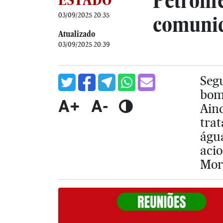
Petrolí
03/09/2025 20:35
comunid
Atualizado
03/09/2025 20:39
Segu
bom
A+
A-
Ain
tra
água
acio
Mor