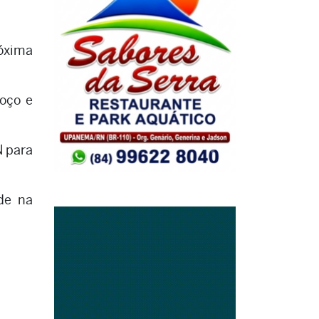
róxima
oço e
N para
ade na