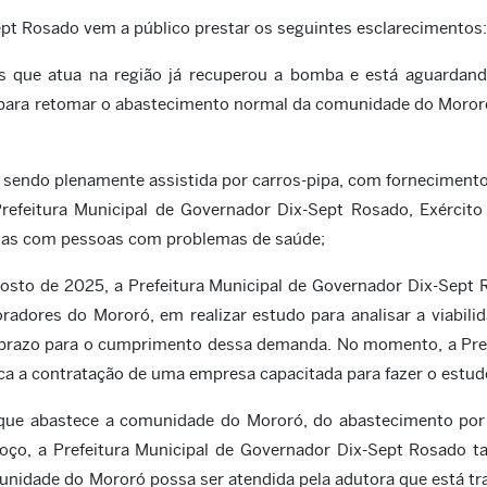
ept Rosado vem a público prestar os seguintes esclarecimentos:
ás que atua na região já recuperou a bomba e está aguardan
 para retomar o abastecimento normal da comunidade do Moror
endo plenamente assistida por carros-pipa, com fornecimento
efeitura Municipal de Governador Dix-Sept Rosado, Exército
sas com pessoas com problemas de saúde;
gosto de 2025, a Prefeitura Municipal de Governador Dix-Sept
dores do Mororó, em realizar estudo para analisar a viabili
 prazo para o cumprimento dessa demanda. No momento, a Pref
a a contratação de uma empresa capacitada para fazer o estud
que abastece a comunidade do Mororó, do abastecimento por 
oço, a Prefeitura Municipal de Governador Dix-Sept Rosado 
munidade do Mororó possa ser atendida pela adutora que está t