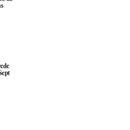
as
rede
Sept