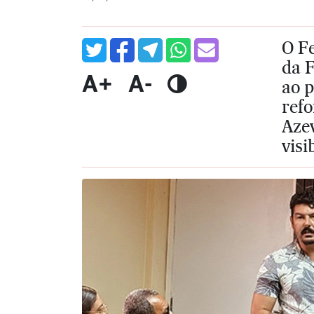
O F
da 
A+
A-
ao p
ref
Aze
visi