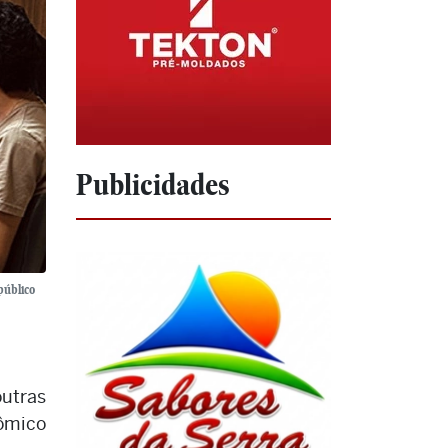
Publicidades
público
outras
nômico