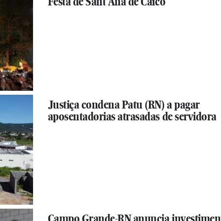
Festa de Sant’Ana de Caicó
Justiça condena Patu (RN) a pagar
aposentadorias atrasadas de servidora
Campo Grande-RN anuncia investimen