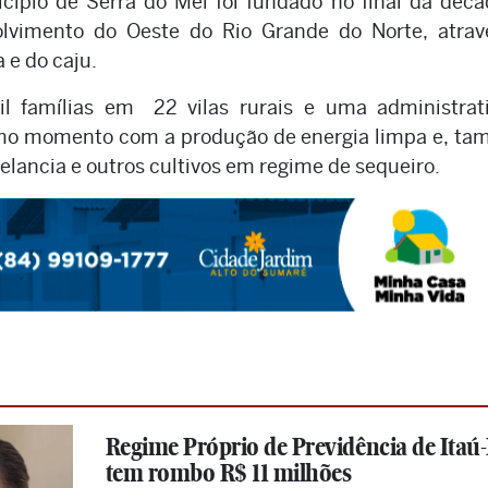
ípio de Serra do Mel foi fundado no final da déc
olvimento do Oeste do Rio Grande do Norte, atrav
e do caju.
l famílias em 22 vilas rurais e uma administrati
imo momento com a produção de energia limpa e, t
lancia e outros cultivos em regime de sequeiro.
Regime Próprio de Previdência de Itaú
tem rombo R$ 11 milhões