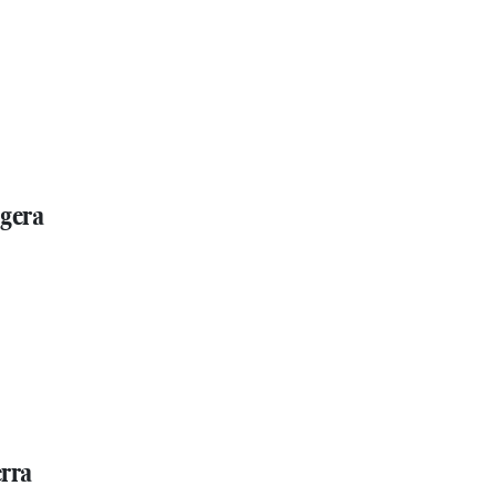
 gera
erra