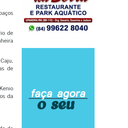
spaços
rio de
nheira
Caju,
as de
Kenio
tos da