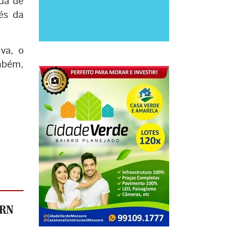
ada de
és da
va, o
ambém,
-RN