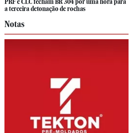
PRF e CLC fecham BR 304 por uma hora para
a terceira detonação de rochas
Notas